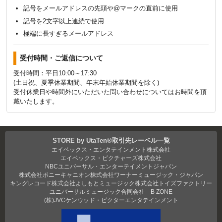
記号をメールアドレスの先頭や@マークの直前に使用
記号を2文字以上連続で使用
極端に長すぎるメールアドレス
受付時間・ご返信について
受付時間：平日10:00～17:30
(土日祝、夏季休業期間、年末年始休業期間を除く)
受付休業日や時間外にいただいた問い合わせについてはお時間を頂
戴いたします。
STORE by UtaTen®取引先レーベル一覧
エイベックス・エンタテインメント株式会社
エイベックス・ピクチャーズ株式会社
NBCユニバーサル・エンターテイメントジャパン
株式会社ポニーキャニオン
株式会社ワーナーミュージック・ジャパン
キングレコード株式会社
よしもとミュージック
株式会社トイズファクトリー
ユニバーサルミュージック合同会社
B ZONE
(株)JVCケンウッド・ビクターエンタテインメント