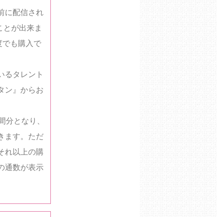
前に配信され
ことが出来ま
度でも購入で
いるタレント
タン』からお
間分となり、
きます。ただ
それ以上の購
の通数が表示