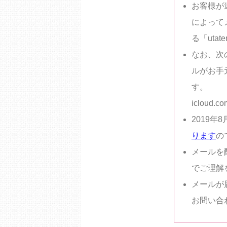
お客様が
によって
る「uta
なお、次
ルがお手
す。
icloud.co
2019年
ります
の
メールを
でご理解
メールが
お問い合