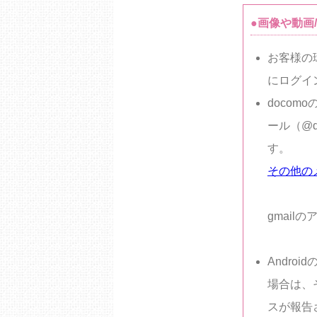
●画像や動画
お客様の
にログイ
doco
ール（@d
す。
その他のメ
gmai
Andro
場合は、
スが報告