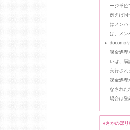
ージ単位
例えば同
はメンバ
は、メン
doco
課金処理
いは、購
実行され
課金処理
なされた
場合は登
●さかのぼり