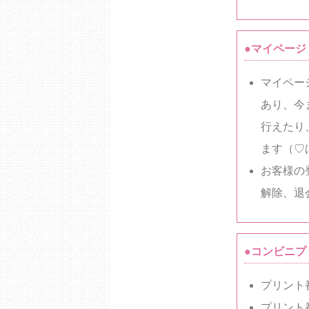
●マイページ
マイペー
あり、今
行えたり
ます（♡
お客様の
解除、退
●コンビニプ
プリント
プリント