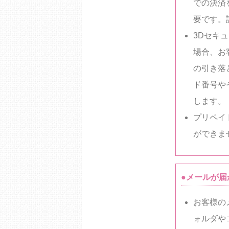
での決済
要です。
3Dセキ
場合、お
の引き落
ド番号や
します。
プリペイ
ができま
●メールが届
お客様の
ォルダや