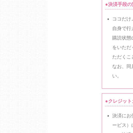
●決済手段の
ココだけ
自身で行
購読状態
をいただ
ただくこ
なお、同
い。
●クレジッ
決済にお
ービス）