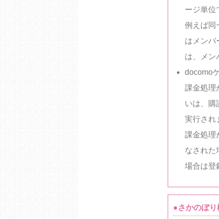
ージ単位
例えば同
はメンバ
は、メン
doco
課金処理
いは、購
実行され
課金処理
なされた
場合は登
●さかのぼり