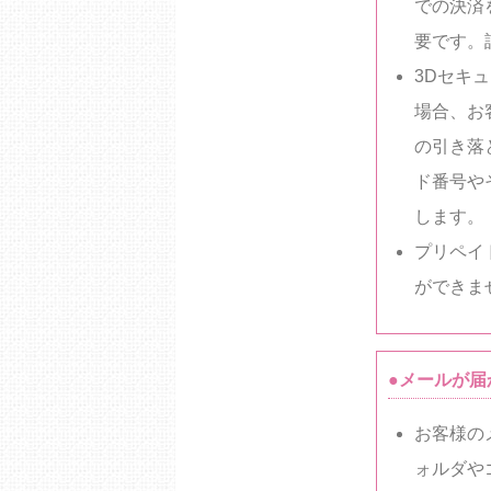
での決済
要です。
3Dセキ
場合、お
の引き落
ド番号や
します。
プリペイ
ができま
●メールが届
お客様の
ォルダや