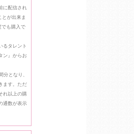
前に配信され
ことが出来ま
度でも購入で
いるタレント
タン』からお
間分となり、
きます。ただ
それ以上の購
の通数が表示