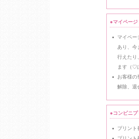
●マイページ
マイペー
あり、今
行えたり
ます（♡
お客様の
解除、退
●コンビニプ
プリント
プリント