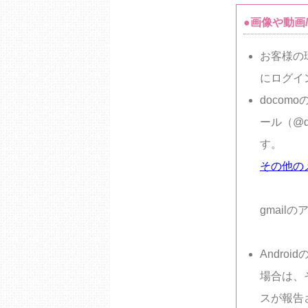
●画像や動画
お客様の
にログイ
doco
ール（@d
す。
その他のメ
gmai
Andro
場合は、
スが報告