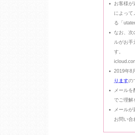
お客様が
によって
る「uta
なお、次
ルがお手
す。
icloud.co
2019年
ります
の
メールを
でご理解
メールが
お問い合