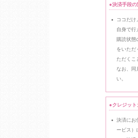
●決済手段の
ココだけ
自身で行
購読状態
をいただ
ただくこ
なお、同
い。
●クレジッ
決済にお
ービス）