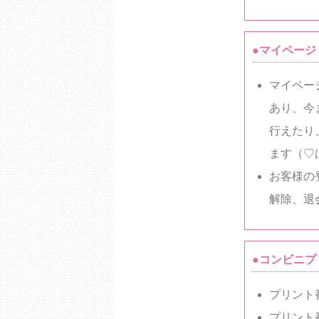
●マイページ
マイペー
あり、今
行えたり
ます（♡
お客様の
解除、退
●コンビニプ
プリント
プリント