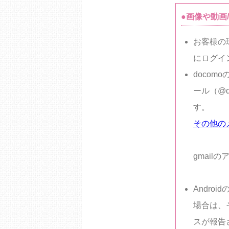
●画像や動画
お客様の
にログイ
doco
ール（@d
す。
その他のメ
gmai
Andro
場合は、
スが報告