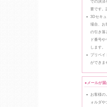
での決済
要です。
3Dセキ
場合、お
の引き落
ド番号や
します。
プリペイ
ができま
●メールが届
お客様の
ォルダや