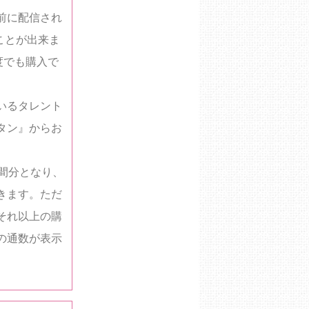
前に配信され
ことが出来ま
度でも購入で
いるタレント
タン』からお
間分となり、
きます。ただ
それ以上の購
の通数が表示