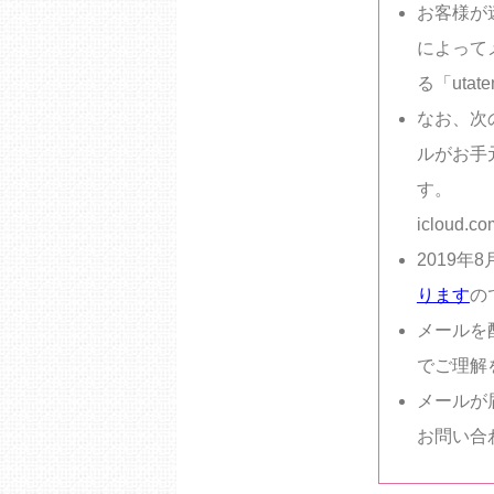
お客様が
によって
る「uta
なお、次
ルがお手
す。
icloud.co
2019年
ります
の
メールを
でご理解
メールが
お問い合