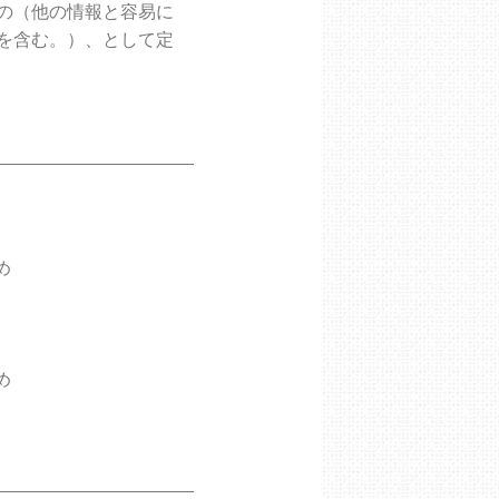
の（他の情報と容易に
を含む。）、として定
め
め