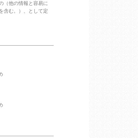
の（他の情報と容易に
を含む。）、として定
め
め