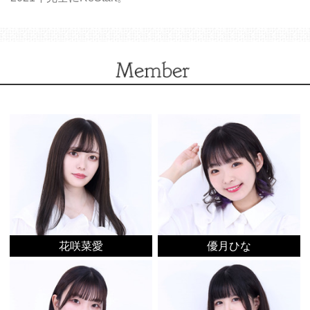
花咲菜愛
優月ひな