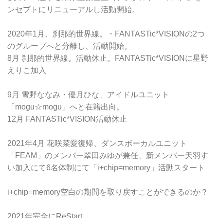
ンセプトにリニューアルし活動開始。
2020年1月、刹那的世界線。・FANTASTic*VISIONの2つ
のグループへと分離し、活動開始。
8月 刹那的世界線。活動休止。FANTASTic*VISIONに星野
えりこ加入
9月 雪野ななみ・優月ひな、アイドルユニット
「mogu☆mogu」へと在籍出向。
12月 FANTASTic*VISION活動休止
2021年4月 花咲菜愛復帰、ダンスボーカルユニット
「FEAM」のメンバー翠田みゆが兼任、新メンバー天羽す
い加入にて6名体制にて「i+chip=memory」活動スタート
i+chip=memory空白の期間を取り戻すことができるのか？
2021年完全にReStart。