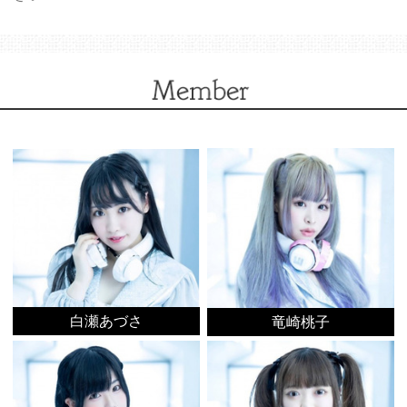
白瀬あづさ
竜崎桃子