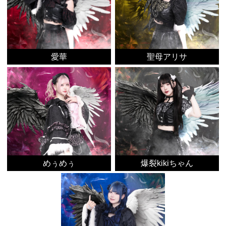
愛華
聖母アリサ
めぅめぅ
爆裂kikiちゃん