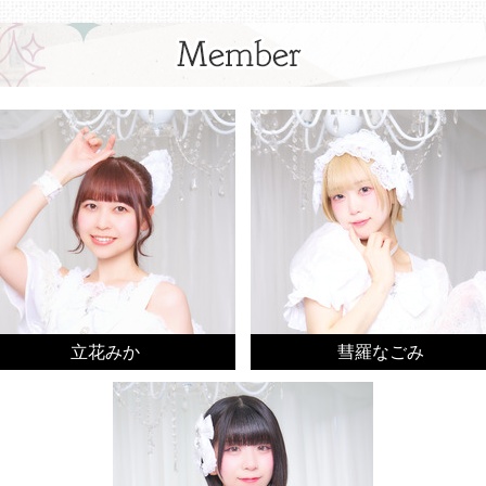
立花みか
彗羅なごみ