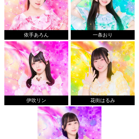
依手あろん
一条おり
伊吹リン
花街はるみ