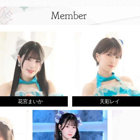
花宮まいか
天彩レイ