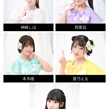
神崎しほ
西愛花
本木瞳
愛乃える