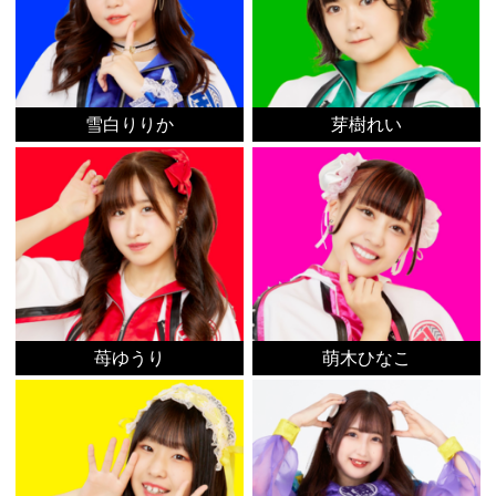
雪白りりか
芽樹れい
苺ゆうり
萌木ひなこ