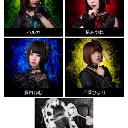
ハルカ
椿あやね
藤白ねむ
四葉ひより