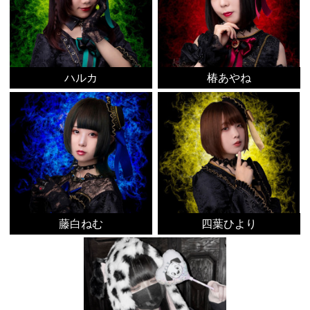
ハルカ
椿あやね
藤白ねむ
四葉ひより