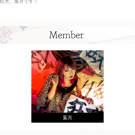
狂犬、葉月です！
葉月