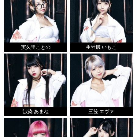
実久里ことの
生牡蠣 いもこ
涙染 あまね
三笠 エヴァ