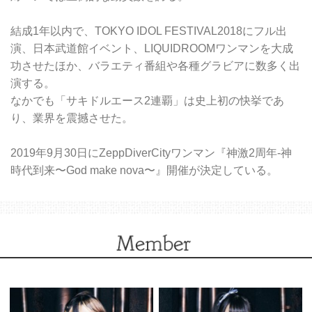
結成1年以内で、TOKYO IDOL FESTIVAL2018にフル出
演、日本武道館イベント、LIQUIDROOMワンマンを大成
功させたほか、バラエティ番組や各種グラビアに数多く出
演する。
なかでも「サキドルエース2連覇」は史上初の快挙であ
り、業界を震撼させた。
2019年9月30日にZeppDiverCityワンマン『神激2周年-神
時代到来〜God make nova〜』開催が決定している。