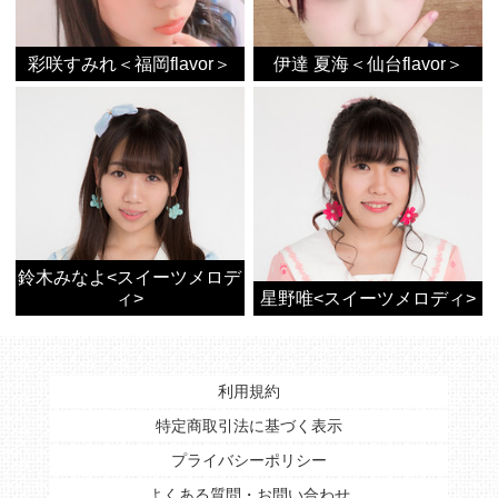
彩咲すみれ＜福岡flavor＞
伊達 夏海＜仙台flavor＞
鈴木みなよ<スイーツメロデ
ィ>
星野唯<スイーツメロディ>
利用規約
特定商取引法に基づく表示
プライバシーポリシー
よくある質問・お問い合わせ