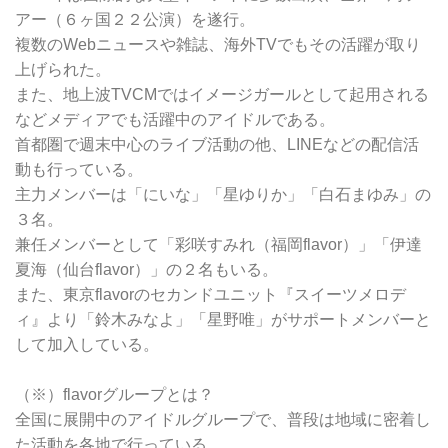
アー（６ヶ国２２公演）を遂行。
複数のWebニュースや雑誌、海外TVでもその活躍が取り
上げられた。
また、地上波TVCMではイメージガールとして起用される
などメディアでも活躍中のアイドルである。
首都圏で週末中心のライブ活動の他、LINEなどの配信活
動も行っている。
主力メンバーは「にいな」「星ゆりか」「白石まゆみ」の
３名。
兼任メンバーとして「彩咲すみれ（福岡flavor）」「伊達
夏海（仙台flavor）」の２名もいる。
また、東京flavorのセカンドユニット『スイーツメロデ
ィ』より「鈴木みなよ」「星野唯」がサポートメンバーと
して加入している。
（※）flavorグループとは？
全国に展開中のアイドルグループで、普段は地域に密着し
た活動を各地で行っている。