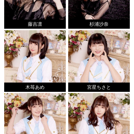
藤吉凛
杉浦沙奈
木苺あめ
宮星ちさと