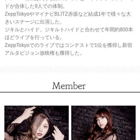
ドが合体した9人での体制。
ZeppTokyoやマイナビBLITZ赤坂など結成1年で様々な大
きいステージに出演した。
ジキルとハイド、ジキルトハイドと合わせて年間約800本
ほどライブを行っている。
ZeppTokyoでのライブではコンテストで1位を獲得し新宿
アルタビジョン放映権も獲得した。