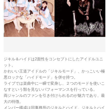
ジキル＆ハイドは2面性をコンセプトにしたアイドルユニ
ット。
かわいい王道アイドルの「ジキルモード」、かっこいい極
悪ロックな「ハイドモード」を併せ持つ。
ライブでは楽曲中に一瞬で変身し、２つのモードを使いこ
なすという類を見ないパフォーマンスを行っている。
両ジャンルのファンを引き付けられるのが魅力であり、最
大の特徴。
メンバー構成は同事務所のジキルとハイド、ジキルトハイ