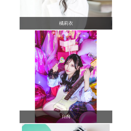
橘莉衣
RiN