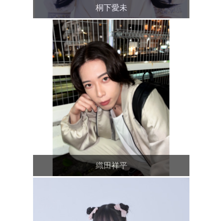
桐下愛未
織田祥平