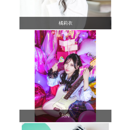
橘莉衣
RiN