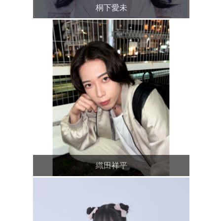
桐下愛未
織田祥平