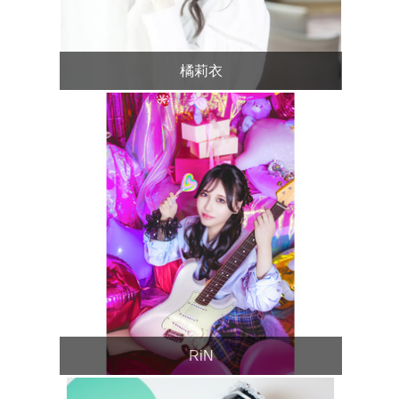
橘莉衣
RiN