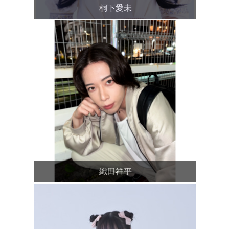
桐下愛未
織田祥平