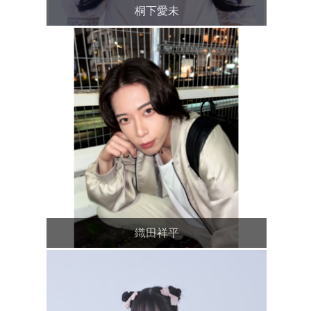
桐下愛未
織田祥平