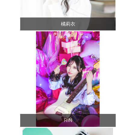
橘莉衣
RiN