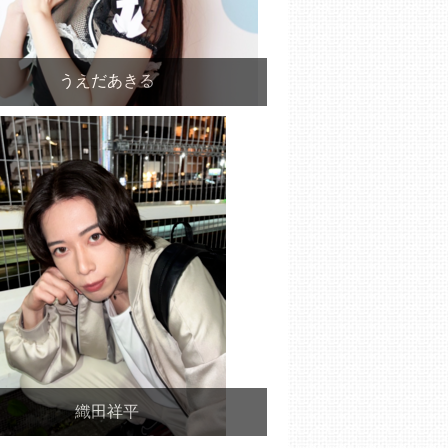
うえだあきる
織田祥平