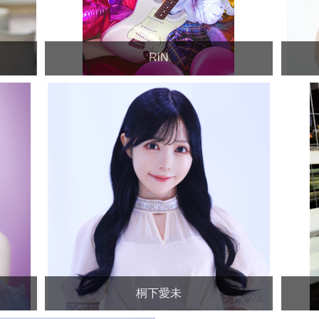
RiN
桐下愛未