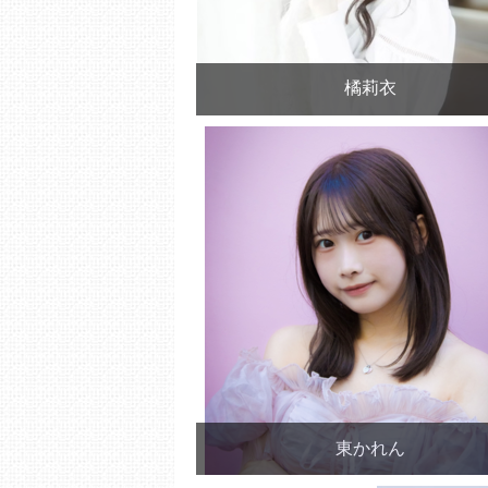
橘莉衣
東かれん