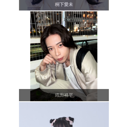
桐下愛未
織田祥平