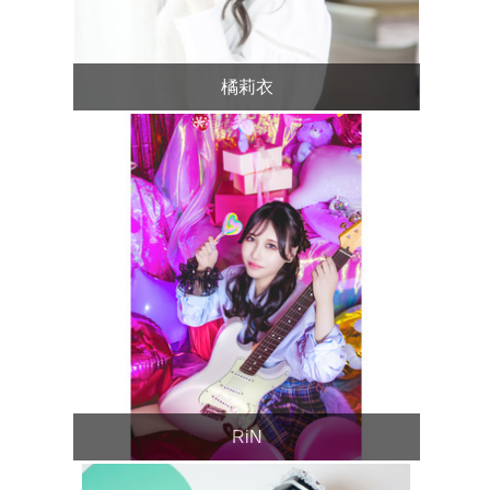
橘莉衣
RiN