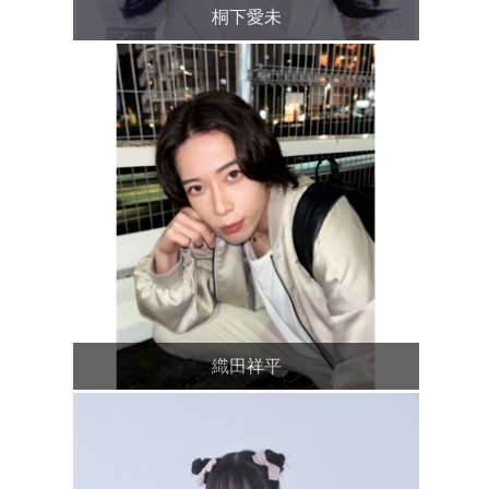
桐下愛未
織田祥平