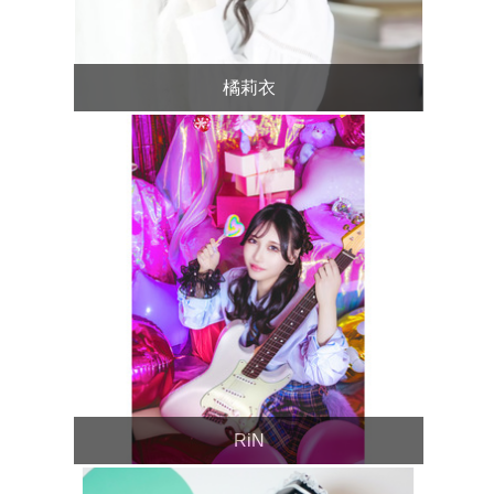
橘莉衣
RiN