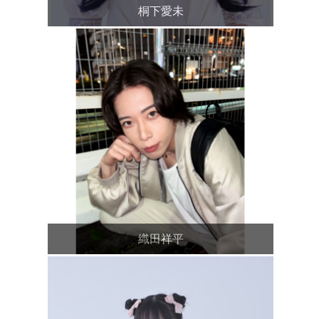
桐下愛未
織田祥平