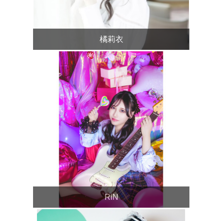
橘莉衣
RiN