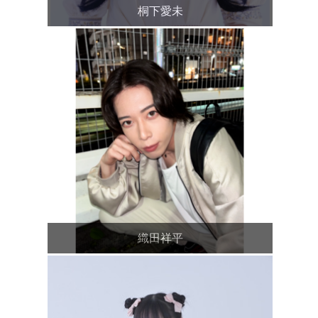
桐下愛未
織田祥平