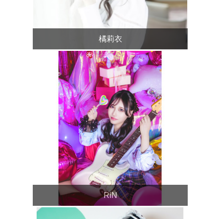
橘莉衣
RiN