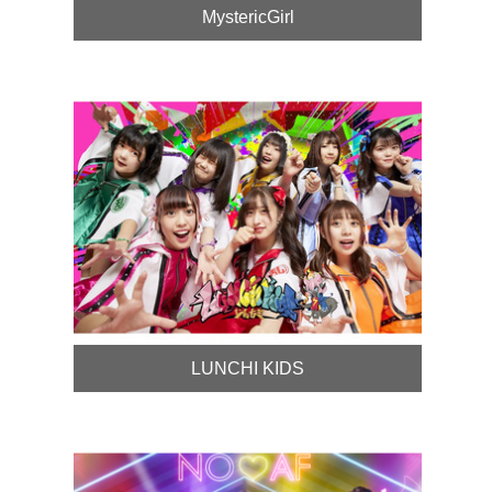
MystericGirl
LUNCHI KIDS