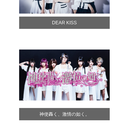
DEAR KISS
神使轟く、激情の如く。