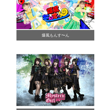
爆風もんす〜ん