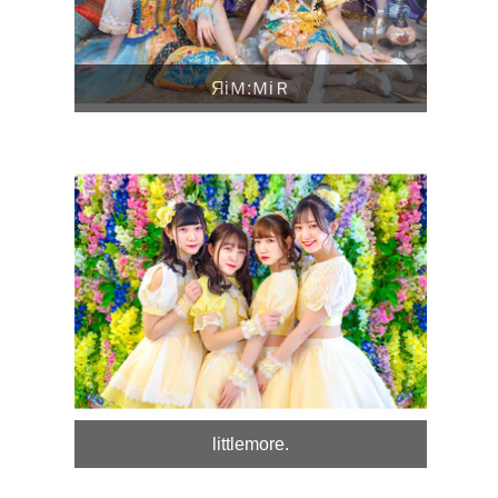
ЯiＭ:ＭiＲ
littlemore.