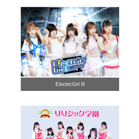
ElectricGirl III