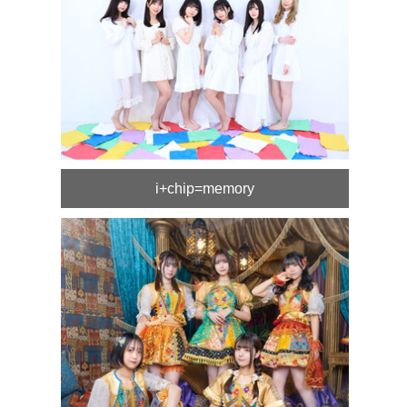
i+chip=memory