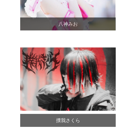
八神みお
撲我さくら