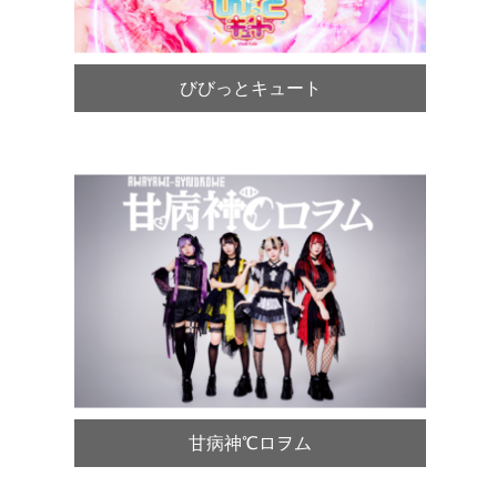
びびっとキュート
甘病神℃ロヲム