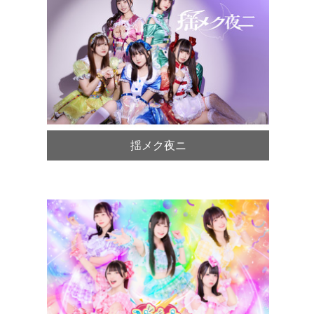
揺メク夜ニ