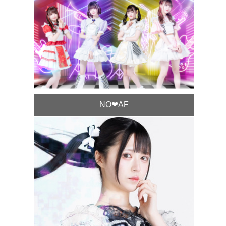
NO❤︎AF