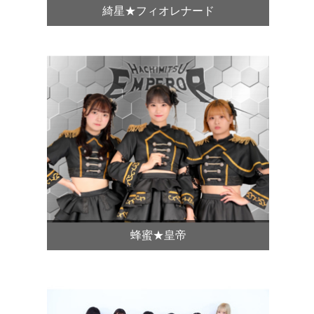
綺星★フィオレナード
蜂蜜★皇帝