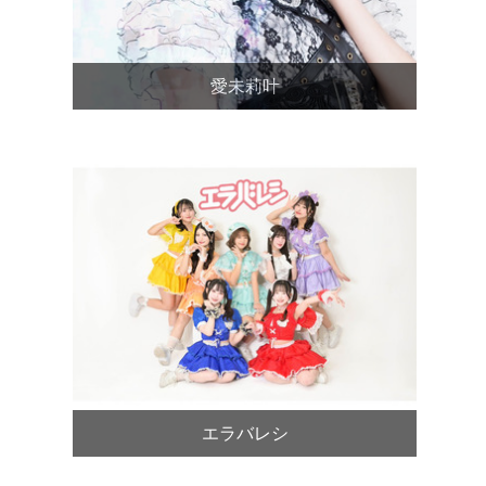
愛未莉叶
エラバレシ