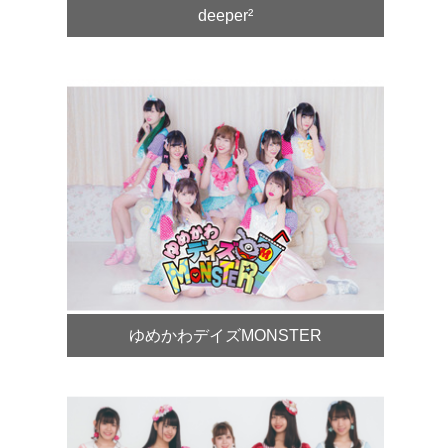
deeper²
ゆめかわデイズMONSTER