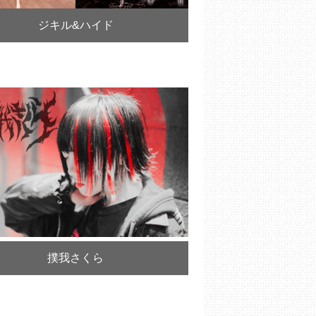
ジキル&ハイド
撲我さくら