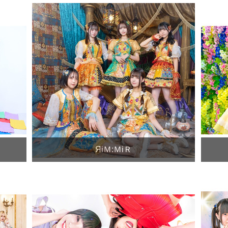
ЯiＭ:ＭiＲ