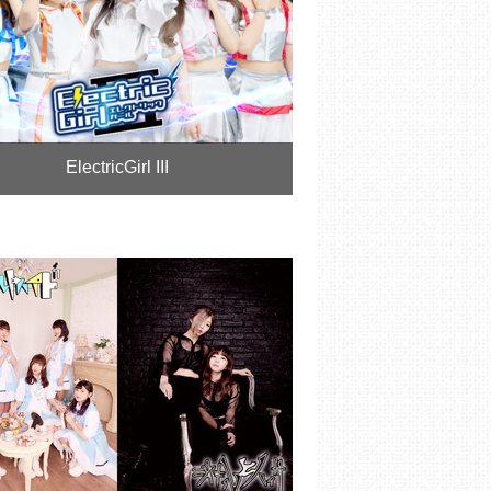
ElectricGirl III