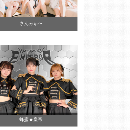
さんみゅ〜
蜂蜜★皇帝