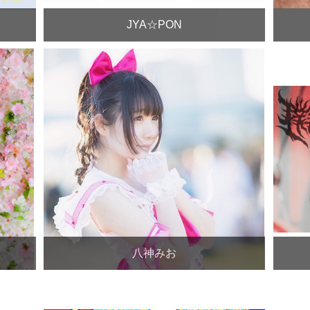
JYA☆PON
八神みお