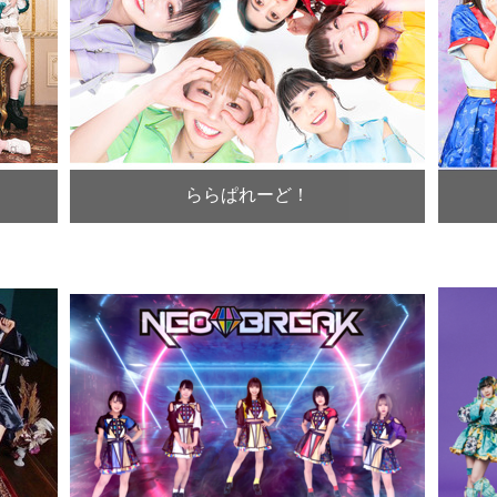
ららぱれーど！