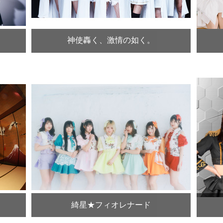
神使轟く、激情の如く。
綺星★フィオレナード