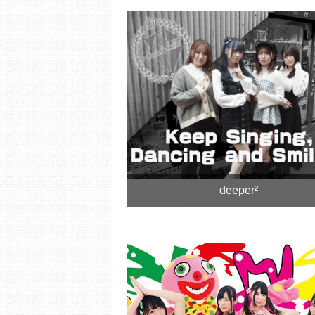
deeper²