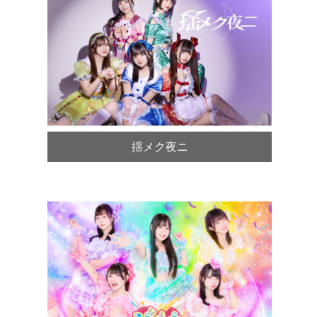
揺メク夜ニ