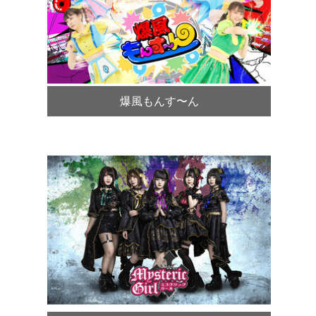
爆風もんす〜ん