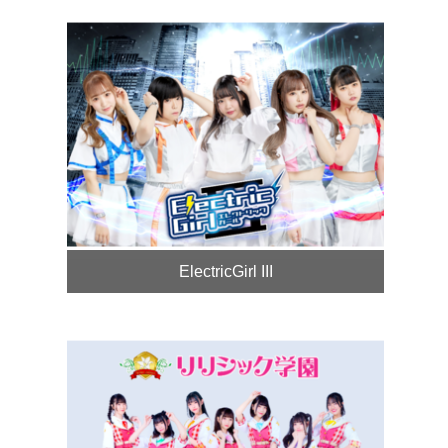
ElectricGirl III