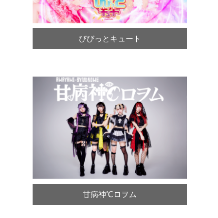
びびっとキュート
甘病神℃ロヲム