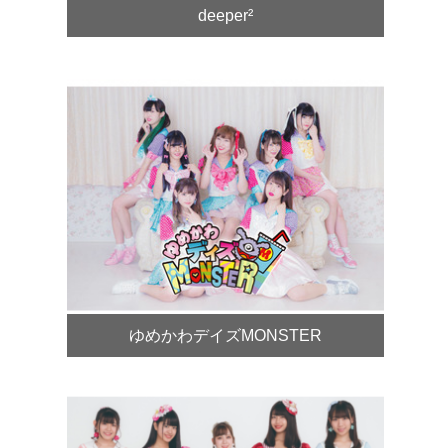
deeper²
ゆめかわデイズMONSTER