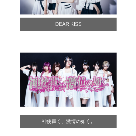
DEAR KISS
神使轟く、激情の如く。