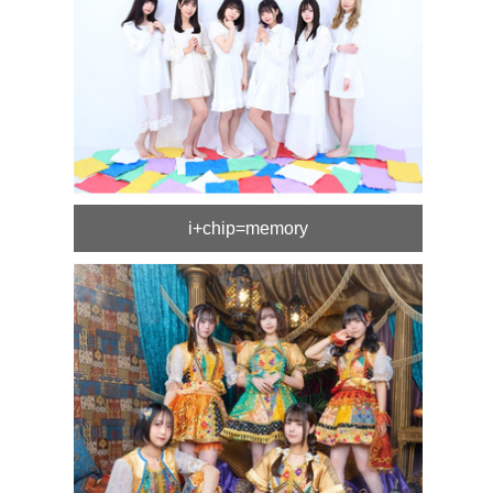
i+chip=memory