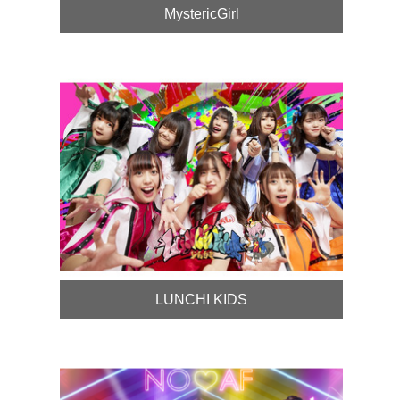
MystericGirl
LUNCHI KIDS