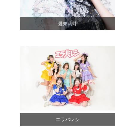
愛未莉叶
エラバレシ