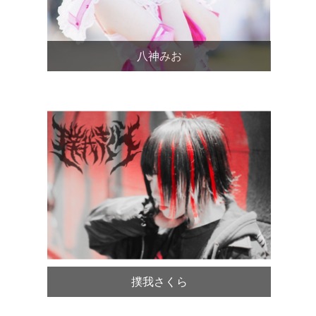
八神みお
撲我さくら