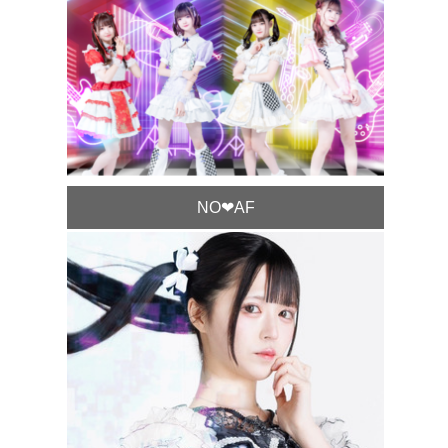
NO❤︎AF