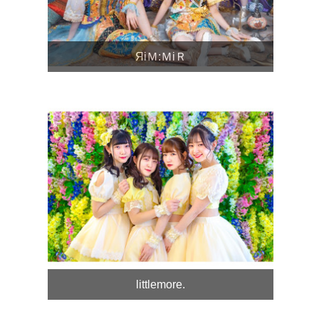
ЯiＭ:ＭiＲ
littlemore.