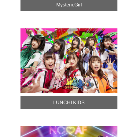
MystericGirl
LUNCHI KIDS