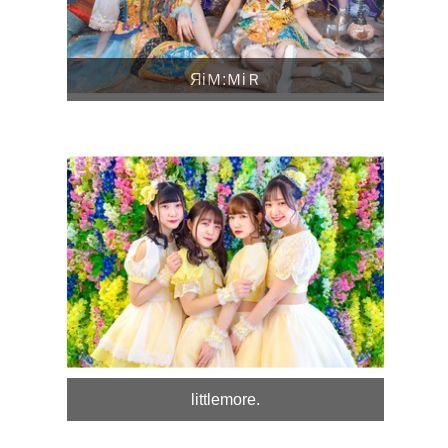
ЯiＭ:ＭiＲ
littlemore.