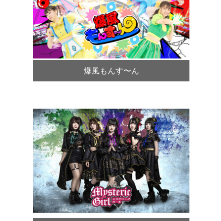
爆風もんす〜ん