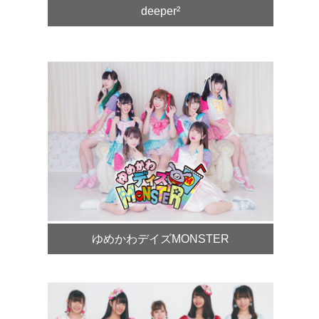
deeper²
ゆめかわデイズMONSTER