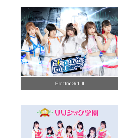
ElectricGirl III