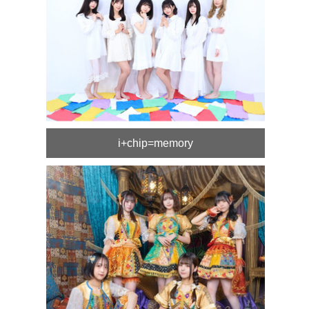
i+chip=memory