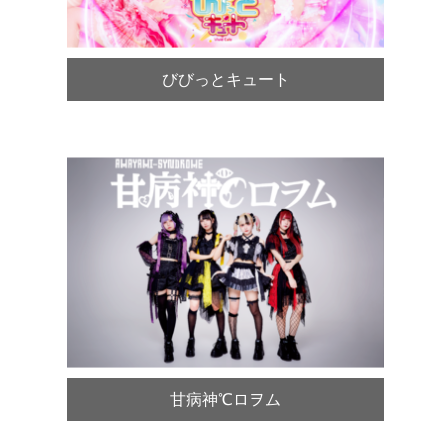
びびっとキュート
甘病神℃ロヲム