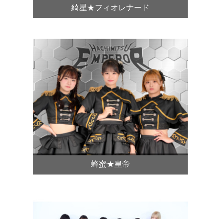
綺星★フィオレナード
蜂蜜★皇帝