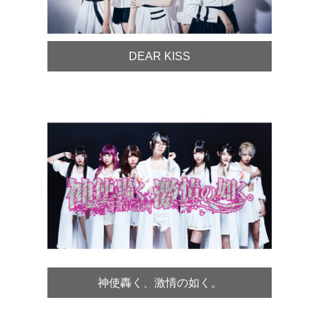
DEAR KISS
神使轟く、激情の如く。