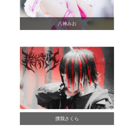
八神みお
撲我さくら