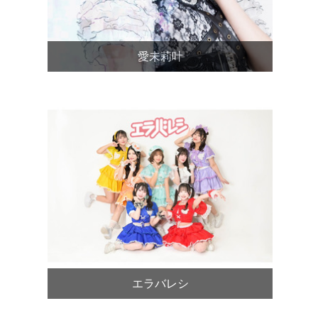
愛未莉叶
エラバレシ