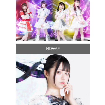
NO❤︎AF