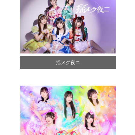
揺メク夜ニ