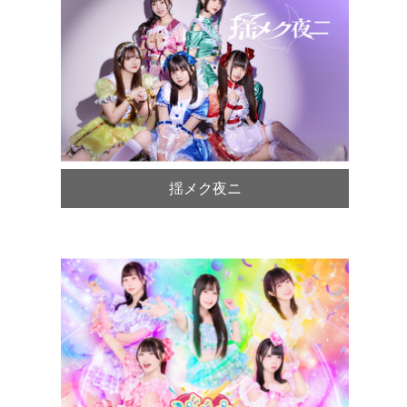
揺メク夜ニ