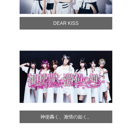
DEAR KISS
神使轟く、激情の如く。