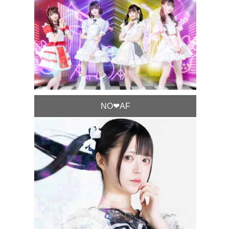
NO❤︎AF