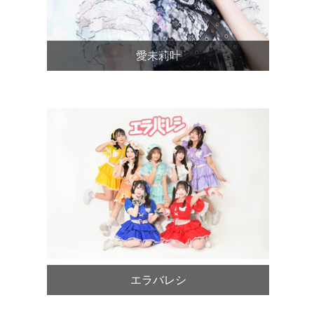
愛未莉叶
エラバレシ