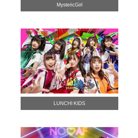
MystericGirl
LUNCHI KIDS