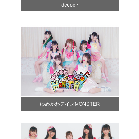
deeper²
ゆめかわデイズMONSTER