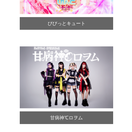
びびっとキュート
甘病神℃ロヲム