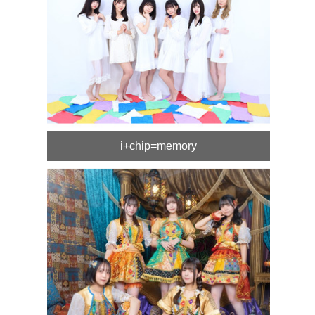
i+chip=memory