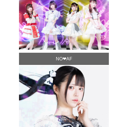
NO❤︎AF