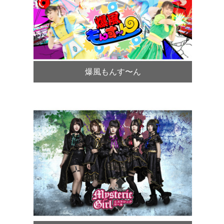
爆風もんす〜ん