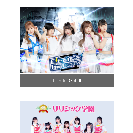
ElectricGirl III