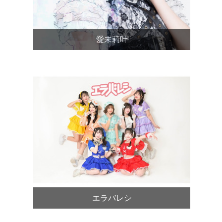
愛未莉叶
エラバレシ