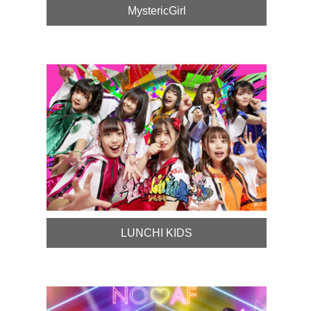
MystericGirl
LUNCHI KIDS