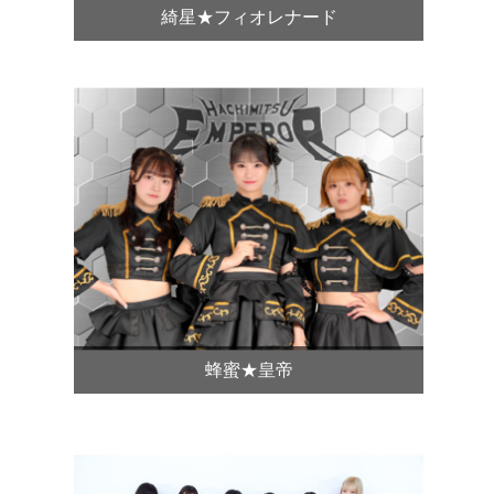
綺星★フィオレナード
蜂蜜★皇帝