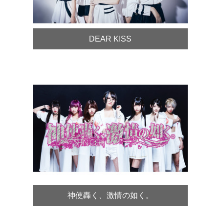
DEAR KISS
神使轟く、激情の如く。