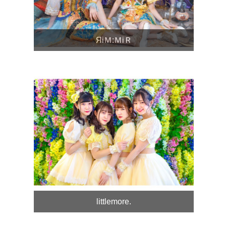
ЯiＭ:ＭiＲ
littlemore.