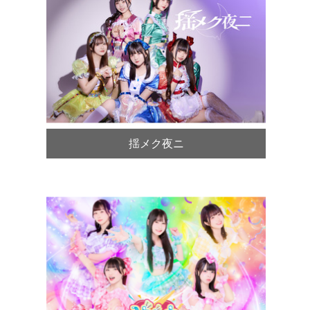
揺メク夜ニ