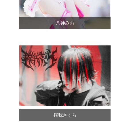
八神みお
撲我さくら