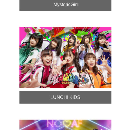
MystericGirl
LUNCHI KIDS