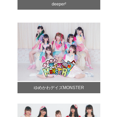
deeper²
ゆめかわデイズMONSTER