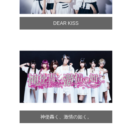
DEAR KISS
神使轟く、激情の如く。