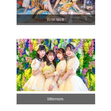
ЯiＭ:ＭiＲ
littlemore.