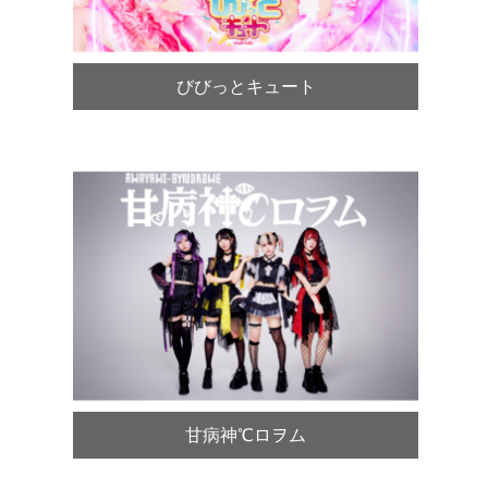
びびっとキュート
甘病神℃ロヲム