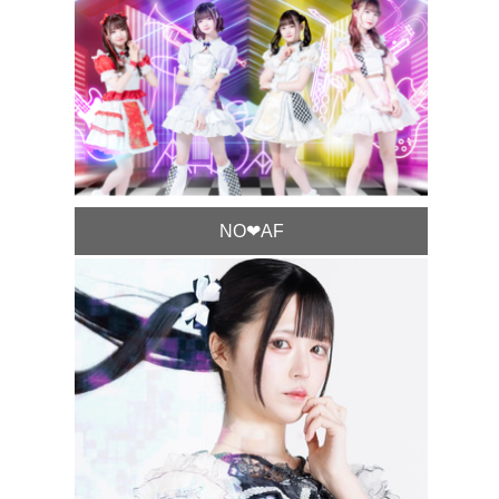
NO❤︎AF