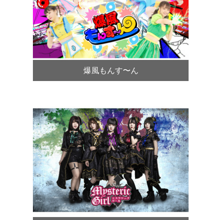
爆風もんす〜ん