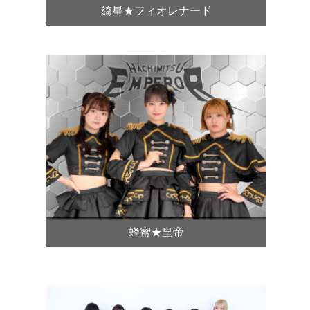
綺星★フィオレナード
蜂蜜★皇帝