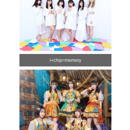
i+chip=memory