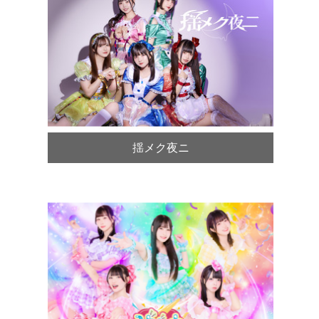
揺メク夜ニ