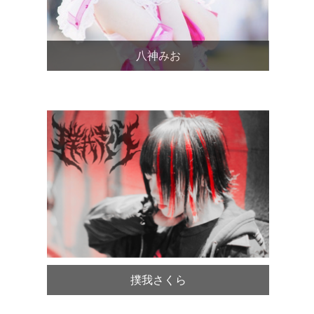
八神みお
撲我さくら