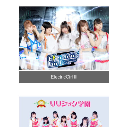
ElectricGirl III