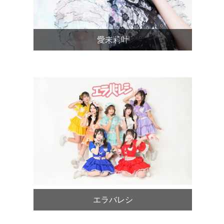
愛未莉叶
エラバレシ