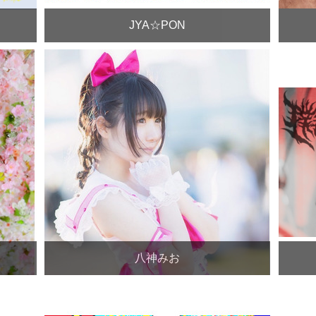
JYA☆PON
八神みお