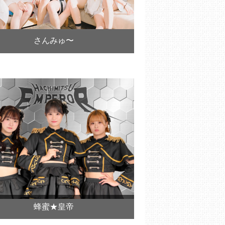
さんみゅ〜
蜂蜜★皇帝