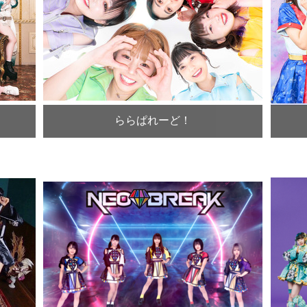
ららぱれーど！