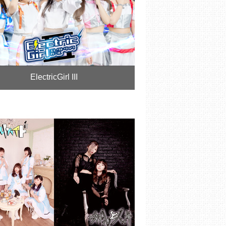
ElectricGirl III