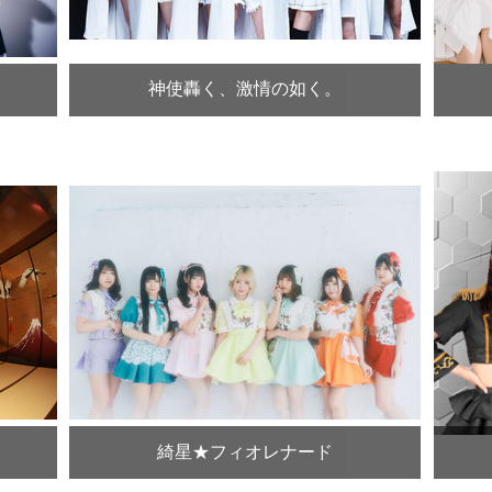
神使轟く、激情の如く。
綺星★フィオレナード