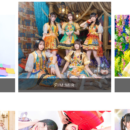
ЯiＭ:ＭiＲ