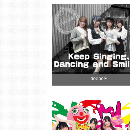
deeper²