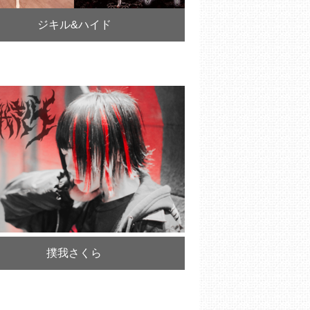
ジキル&ハイド
撲我さくら