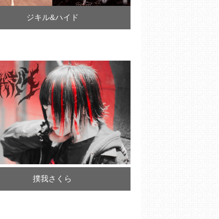
ジキル&ハイド
撲我さくら