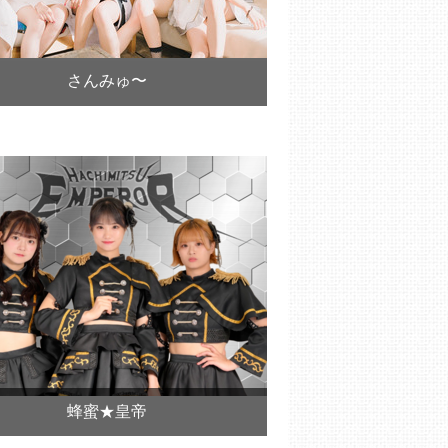
さんみゅ〜
蜂蜜★皇帝