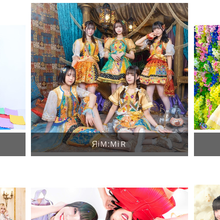
ЯiＭ:ＭiＲ