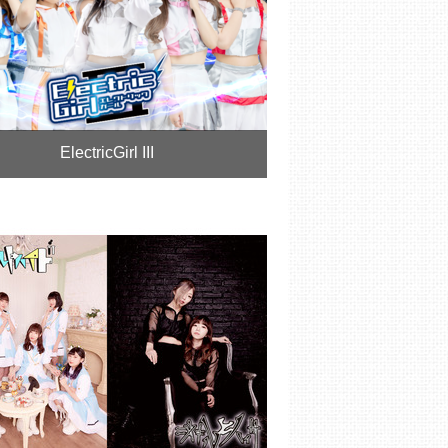
ElectricGirl III