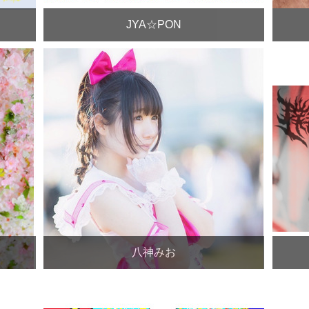
JYA☆PON
八神みお