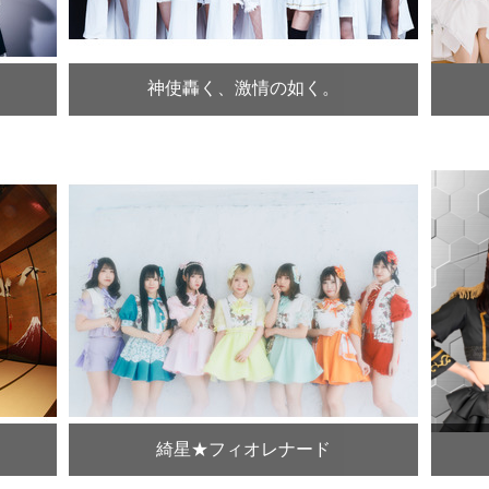
神使轟く、激情の如く。
綺星★フィオレナード