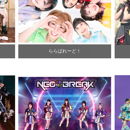
ららぱれーど！