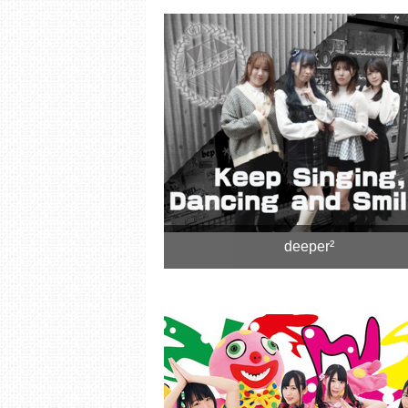
deeper²