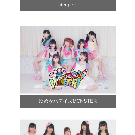
deeper²
ゆめかわデイズMONSTER