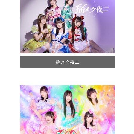
揺メク夜ニ