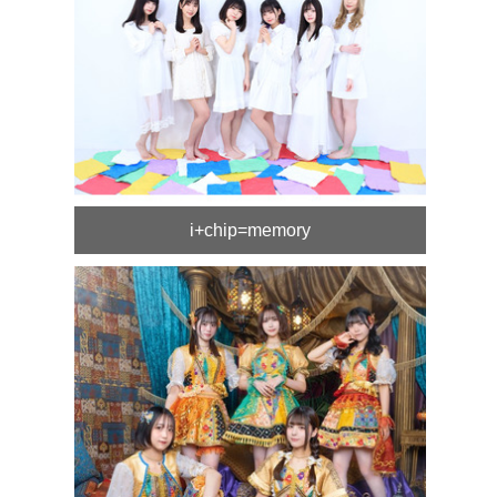
i+chip=memory