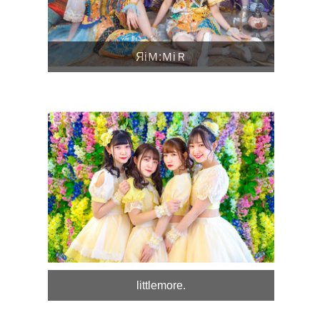
ЯiＭ:ＭiＲ
littlemore.