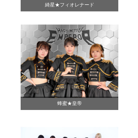
綺星★フィオレナード
蜂蜜★皇帝