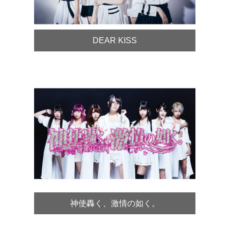
DEAR KISS
神使轟く、激情の如く。