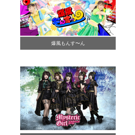
爆風もんす〜ん