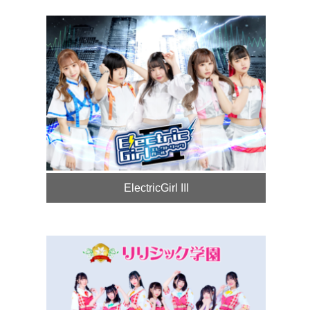
ElectricGirl III