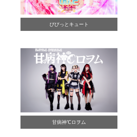
びびっとキュート
甘病神℃ロヲム