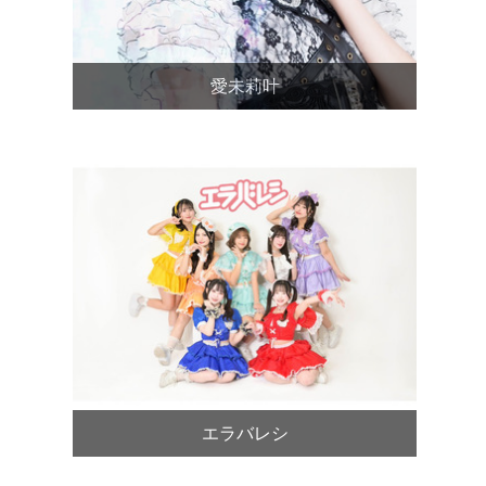
愛未莉叶
エラバレシ