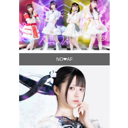
NO❤︎AF