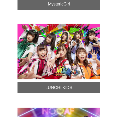
MystericGirl
LUNCHI KIDS