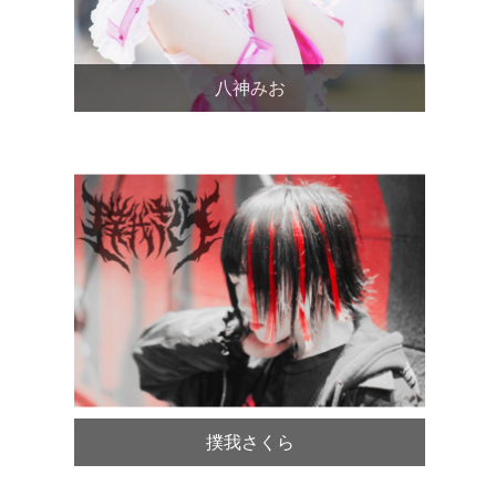
八神みお
撲我さくら