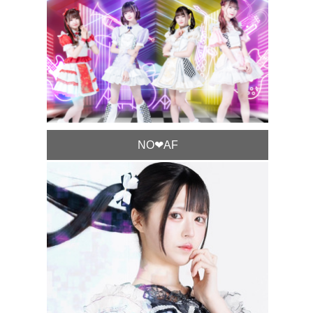
NO❤︎AF