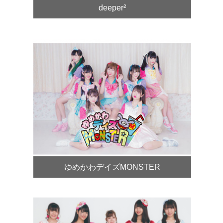
deeper²
ゆめかわデイズMONSTER