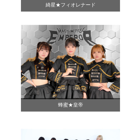
綺星★フィオレナード
蜂蜜★皇帝