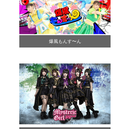
爆風もんす〜ん