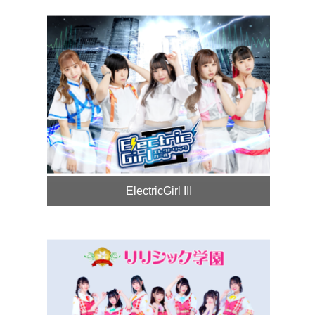
ElectricGirl III