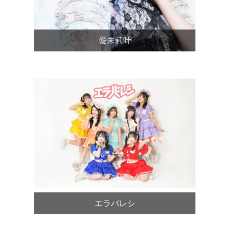
愛未莉叶
エラバレシ