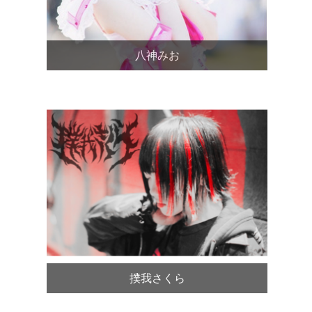
八神みお
撲我さくら