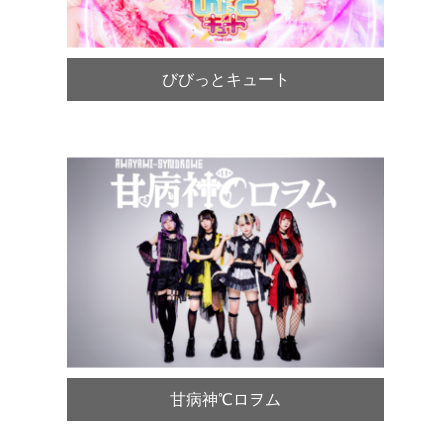
びびっとキュート
甘病神℃ロヲム