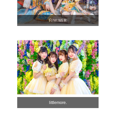
ЯiＭ:ＭiＲ
littlemore.