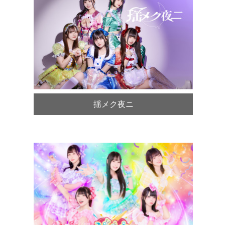
揺メク夜ニ