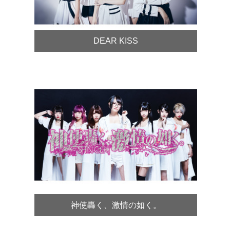
DEAR KISS
神使轟く、激情の如く。