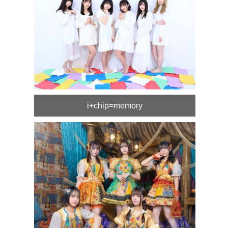
i+chip=memory