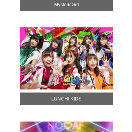
MystericGirl
LUNCHI KIDS