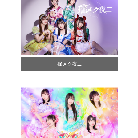
揺メク夜ニ