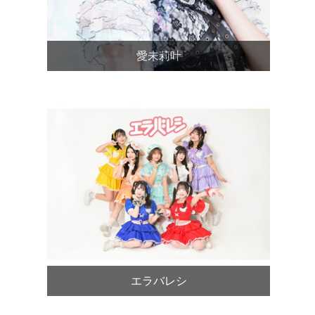
愛未莉叶
エラバレシ