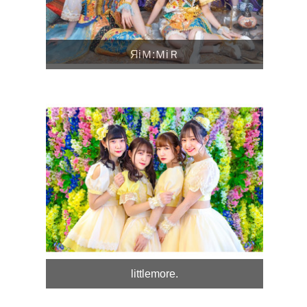
ЯiＭ:ＭiＲ
littlemore.