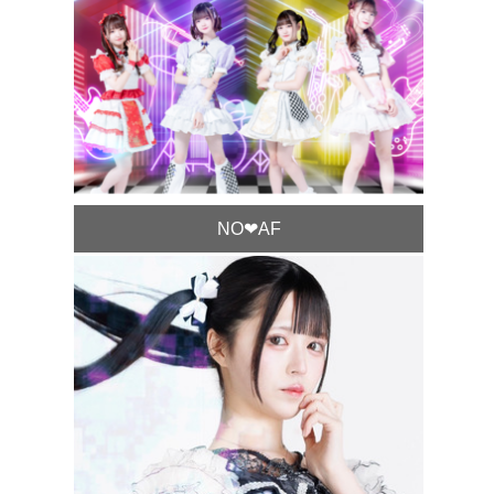
NO❤︎AF