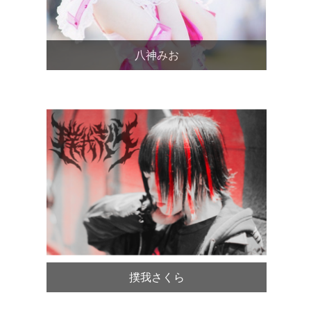
八神みお
撲我さくら