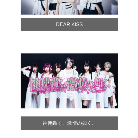
DEAR KISS
神使轟く、激情の如く。