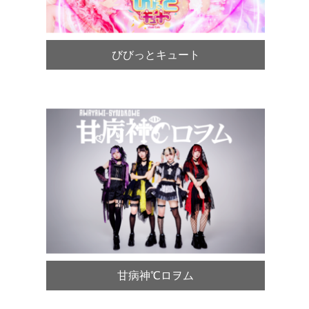
びびっとキュート
甘病神℃ロヲム