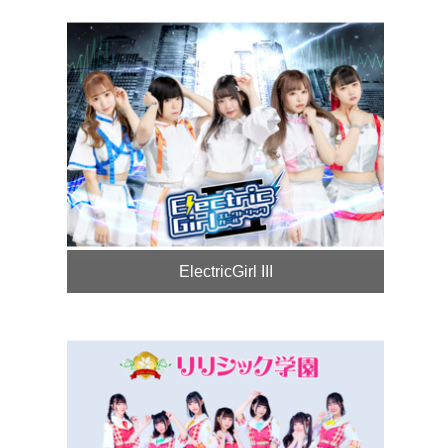
ElectricGirl III