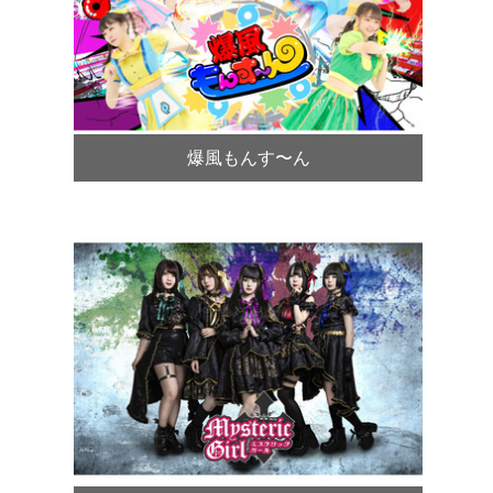
爆風もんす〜ん