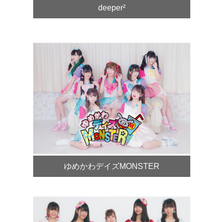
deeper²
ゆめかわデイズMONSTER