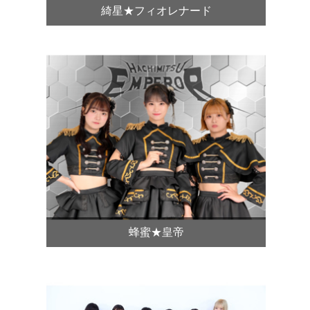
綺星★フィオレナード
蜂蜜★皇帝