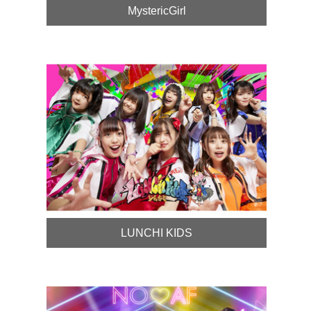
MystericGirl
LUNCHI KIDS