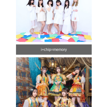
i+chip=memory