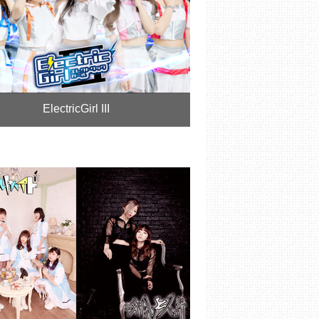
ElectricGirl III