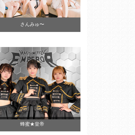
さんみゅ〜
蜂蜜★皇帝