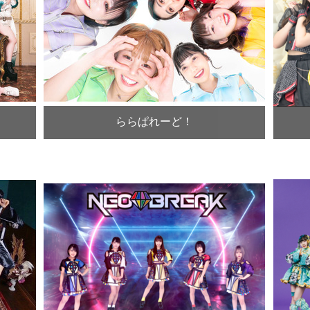
ららぱれーど！