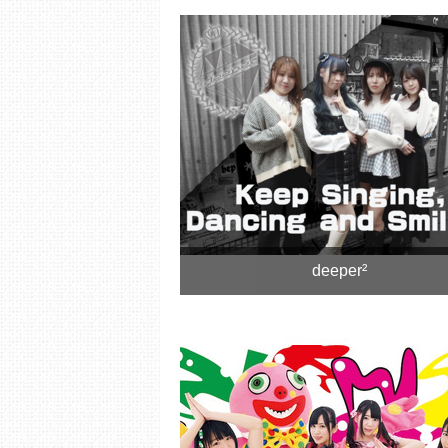
deeper²