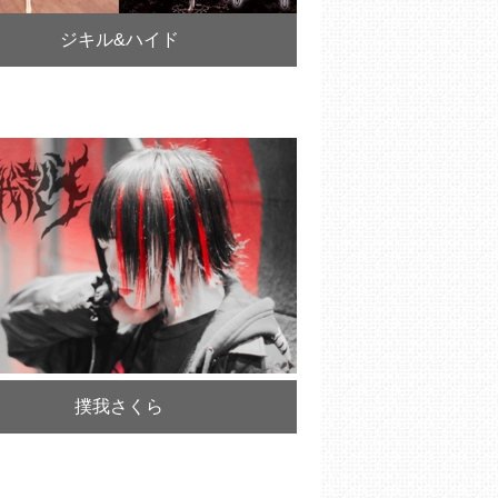
ジキル&ハイド
撲我さくら