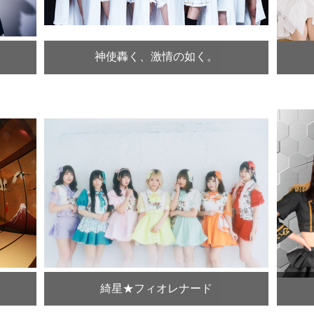
神使轟く、激情の如く。
綺星★フィオレナード