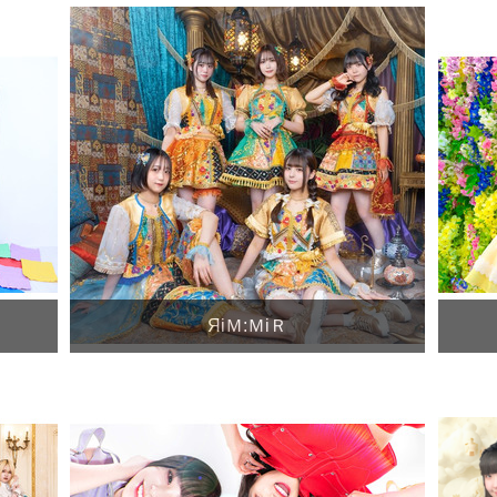
ЯiＭ:ＭiＲ