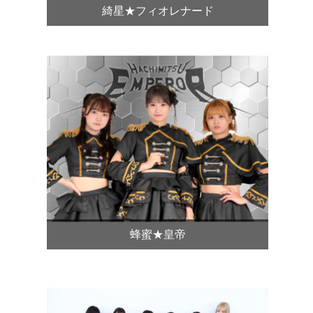
綺星★フィオレナード
蜂蜜★皇帝