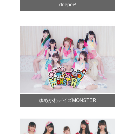
deeper²
ゆめかわデイズMONSTER