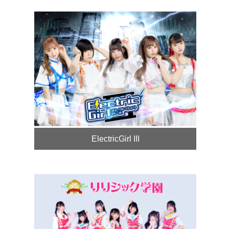
ElectricGirl III