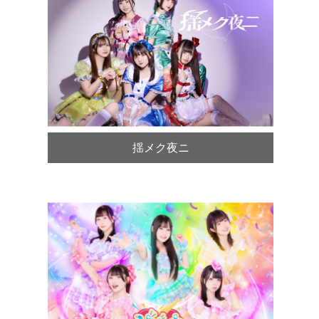
揺メク夜ニ