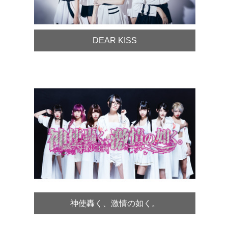
DEAR KISS
神使轟く、激情の如く。