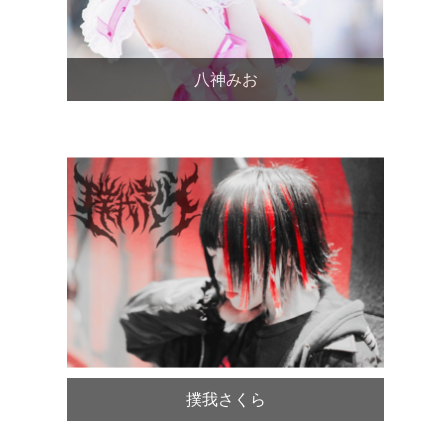
八神みお
撲我さくら