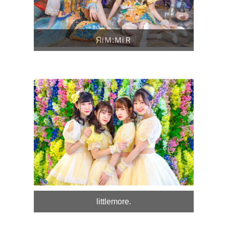
ЯiＭ:ＭiＲ
littlemore.