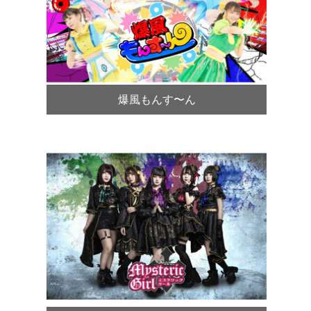
爆風もんす〜ん