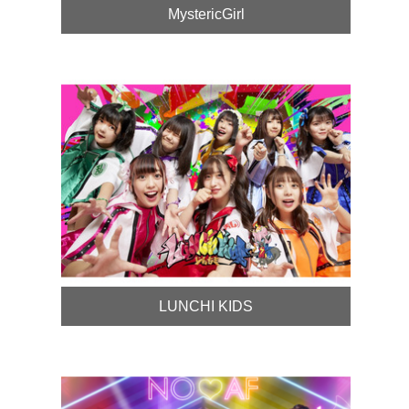
MystericGirl
LUNCHI KIDS