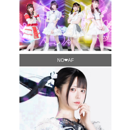
NO❤︎AF