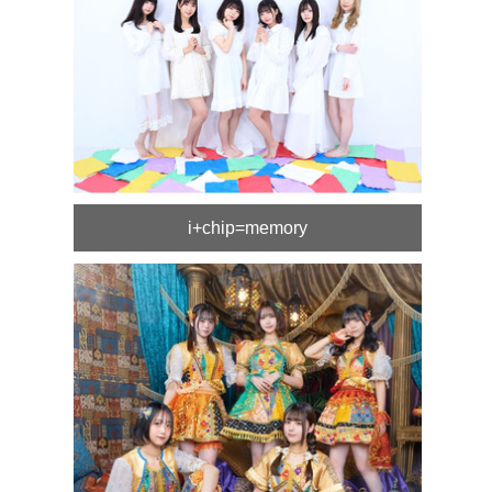
i+chip=memory