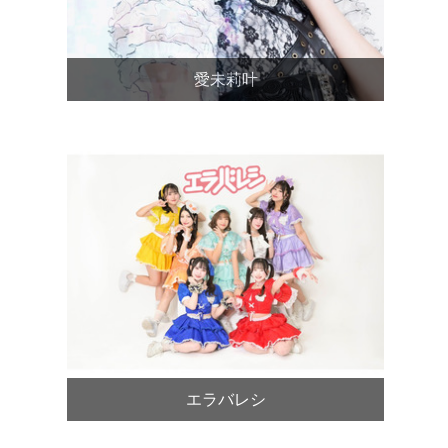
愛未莉叶
エラバレシ