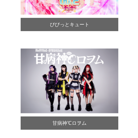
びびっとキュート
甘病神℃ロヲム