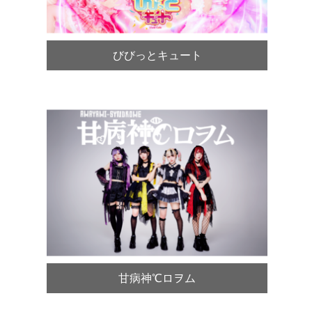
びびっとキュート
甘病神℃ロヲム