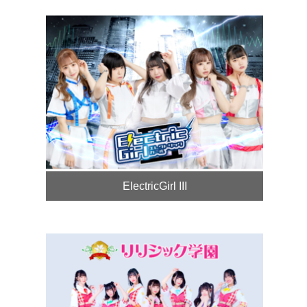
ElectricGirl III