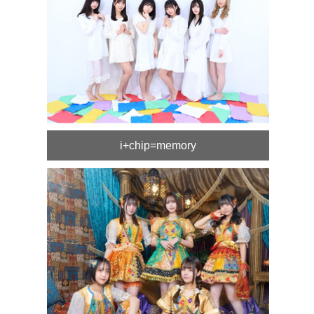
i+chip=memory