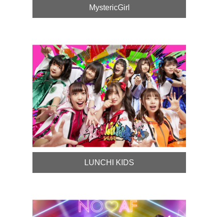
MystericGirl
LUNCHI KIDS