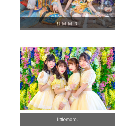
ЯiＭ:ＭiＲ
littlemore.