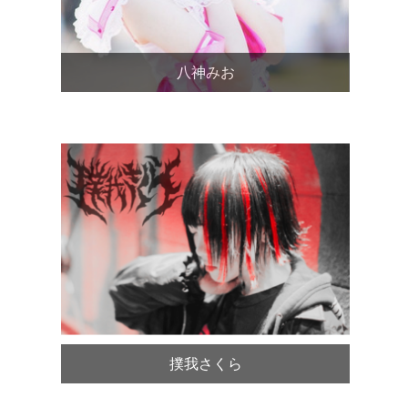
八神みお
撲我さくら