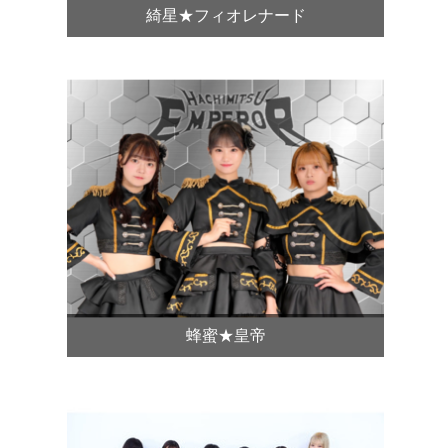
綺星★フィオレナード
蜂蜜★皇帝