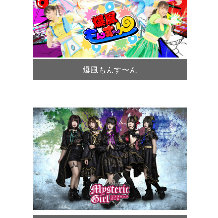
爆風もんす〜ん