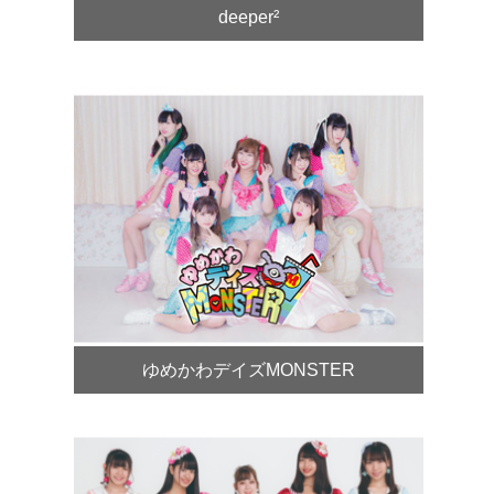
deeper²
ゆめかわデイズMONSTER