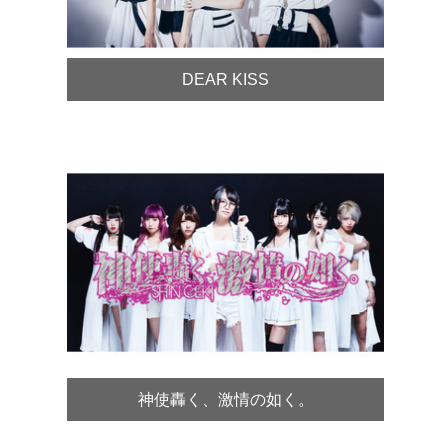
DEAR KISS
神使轟く、激情の如く。