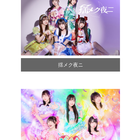
揺メク夜ニ