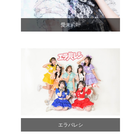
愛未莉叶
エラバレシ