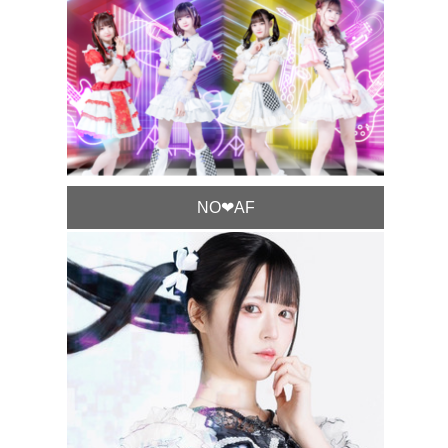
NO❤︎AF