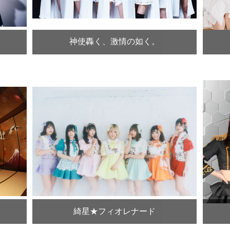
神使轟く、激情の如く。
綺星★フィオレナード