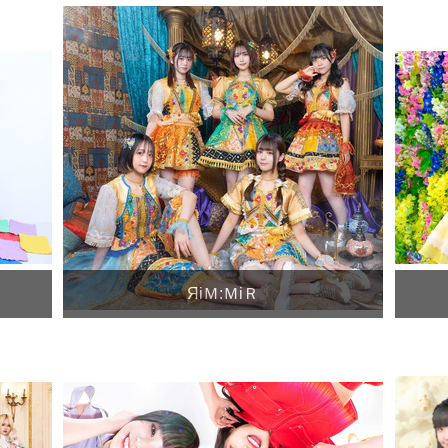
ЯiＭ:ＭiＲ