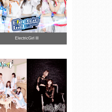
ElectricGirl III