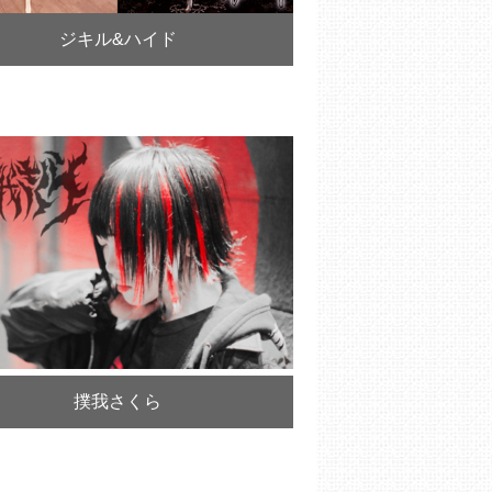
ジキル&ハイド
撲我さくら