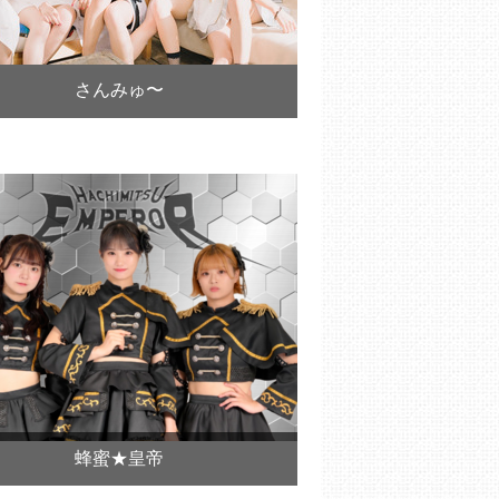
さんみゅ〜
蜂蜜★皇帝