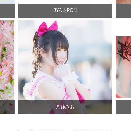
JYA☆PON
八神みお