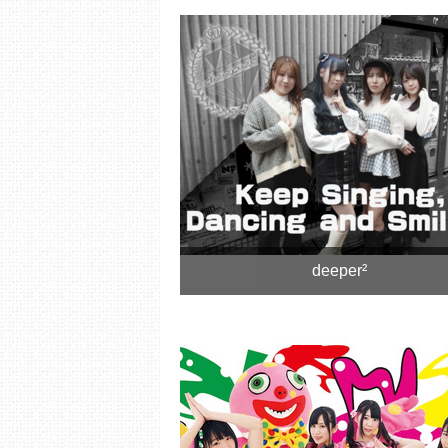
deeper²