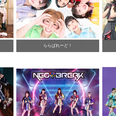
ららぱれーど！