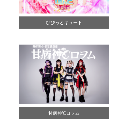
びびっとキュート
甘病神℃ロヲム