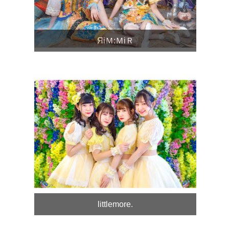
ЯiＭ:ＭiＲ
littlemore.