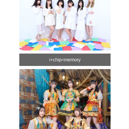
i+chip=memory