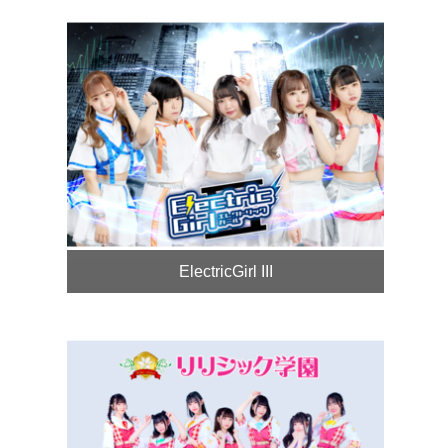
ElectricGirl III