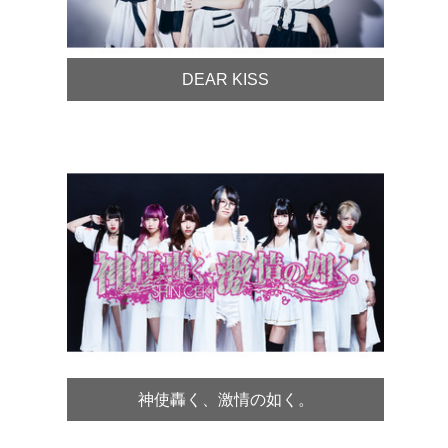
DEAR KISS
神使轟く、激情の如く。