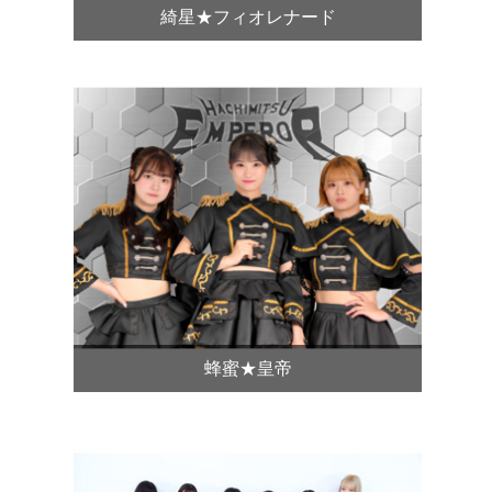
綺星★フィオレナード
蜂蜜★皇帝