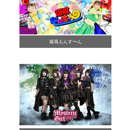
爆風もんす〜ん