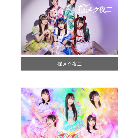
揺メク夜ニ