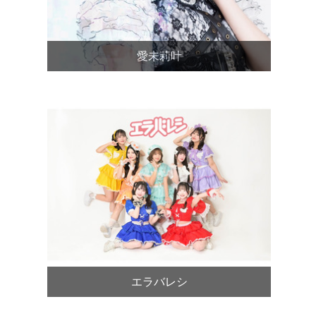
愛未莉叶
エラバレシ