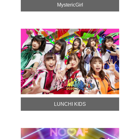
MystericGirl
LUNCHI KIDS