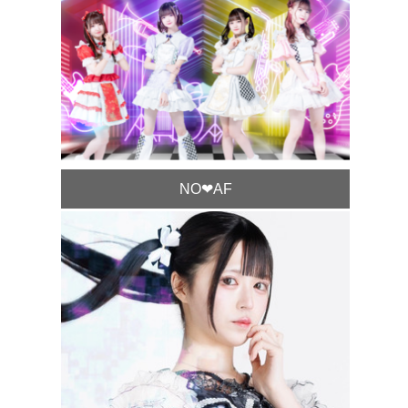
NO❤︎AF