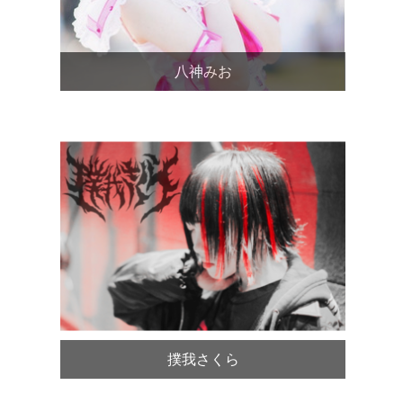
八神みお
撲我さくら