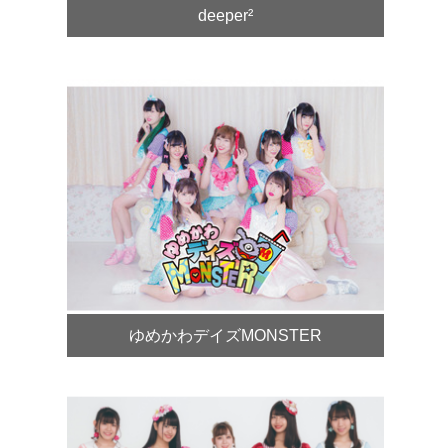
deeper²
ゆめかわデイズMONSTER