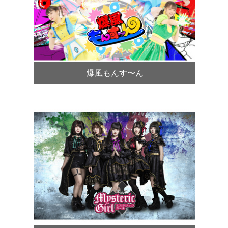
爆風もんす〜ん