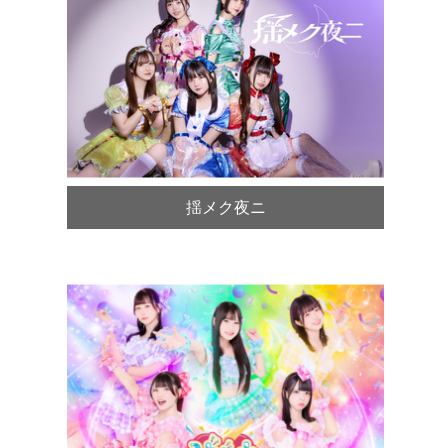
揺メク夜ニ