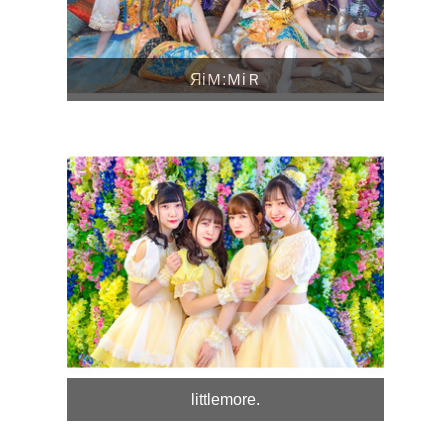
ЯiＭ:ＭiＲ
littlemore.