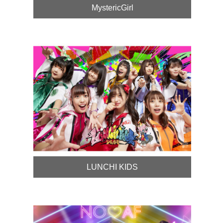
MystericGirl
LUNCHI KIDS