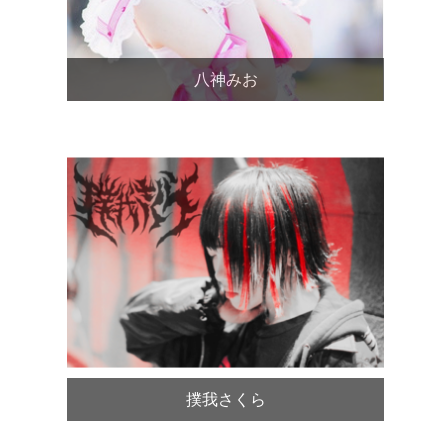
八神みお
撲我さくら