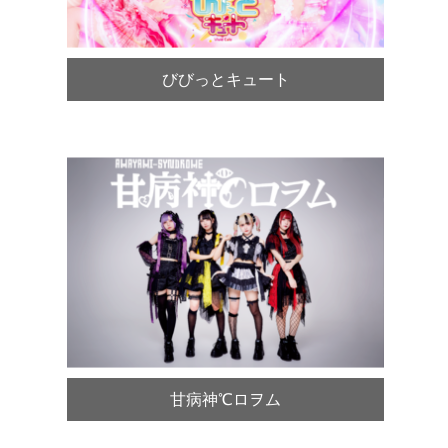
びびっとキュート
甘病神℃ロヲム