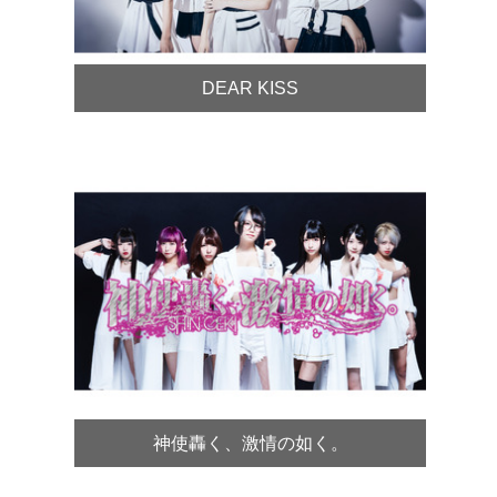
DEAR KISS
神使轟く、激情の如く。