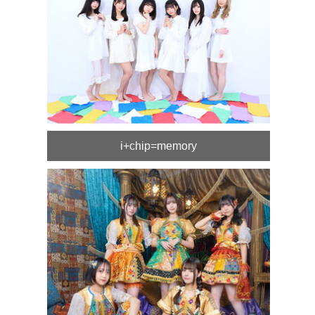
i+chip=memory