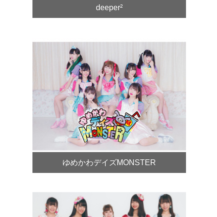
deeper²
ゆめかわデイズMONSTER