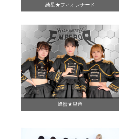
綺星★フィオレナード
蜂蜜★皇帝