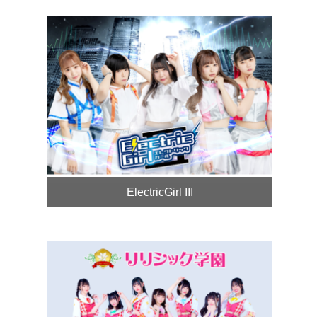
ElectricGirl III