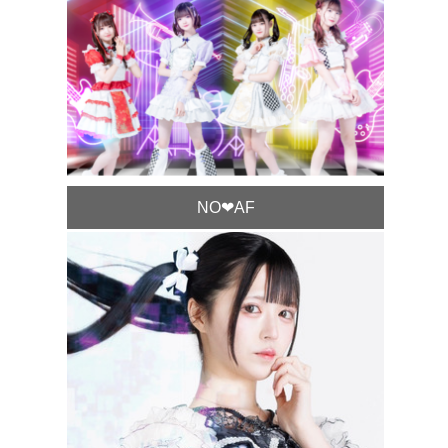
NO❤︎AF