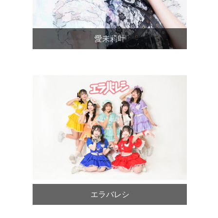
愛未莉叶
エラバレシ