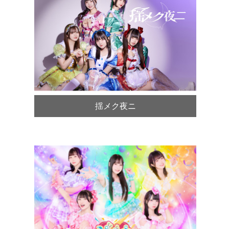
揺メク夜ニ