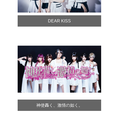
DEAR KISS
神使轟く、激情の如く。