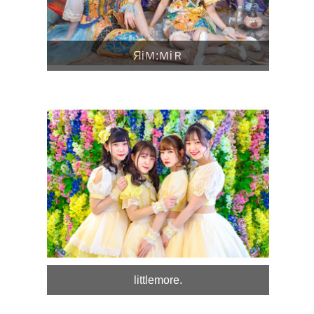
ЯiＭ:ＭiＲ
littlemore.