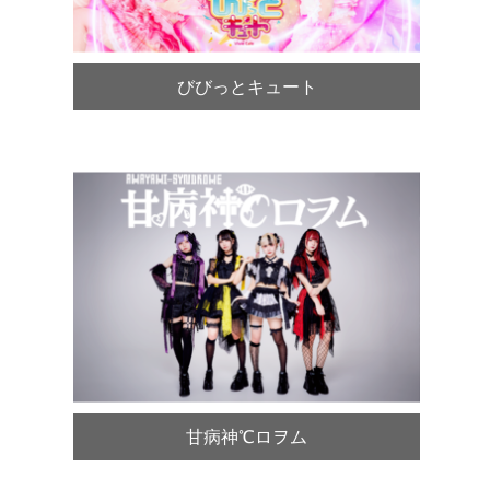
びびっとキュート
甘病神℃ロヲム