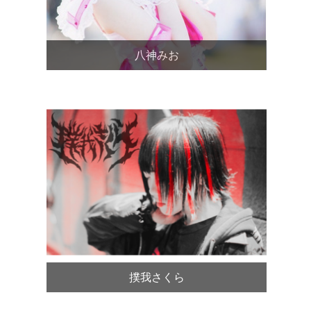
八神みお
撲我さくら