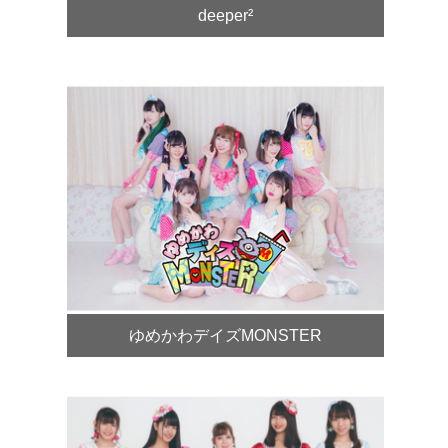
deeper²
ゆめかわデイズMONSTER