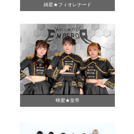
綺星★フィオレナード
蜂蜜★皇帝