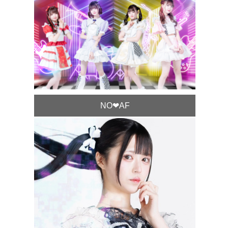
NO❤︎AF