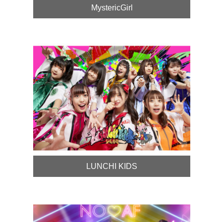
MystericGirl
LUNCHI KIDS