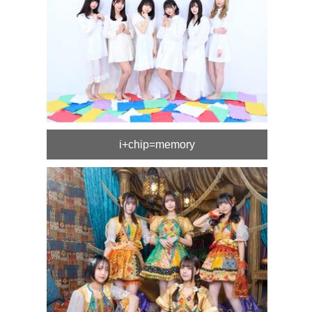
i+chip=memory