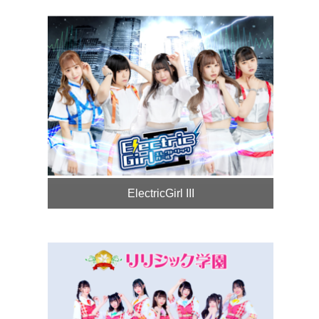
ElectricGirl III