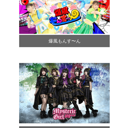
爆風もんす〜ん