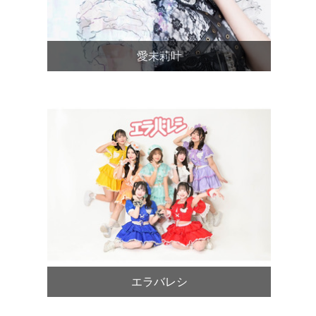
愛未莉叶
エラバレシ