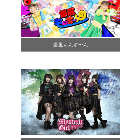
爆風もんす〜ん