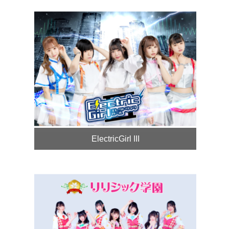
ElectricGirl III