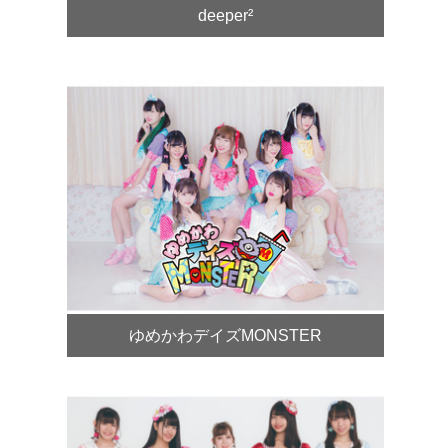
deeper²
ゆめかわデイズMONSTER