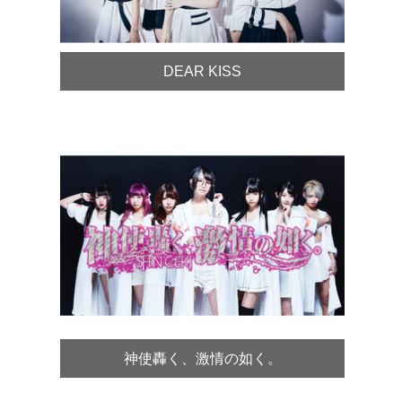
DEAR KISS
神使轟く、激情の如く。