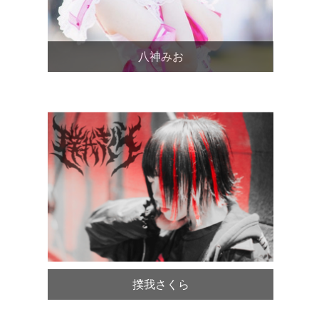
八神みお
撲我さくら