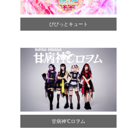
びびっとキュート
甘病神℃ロヲム