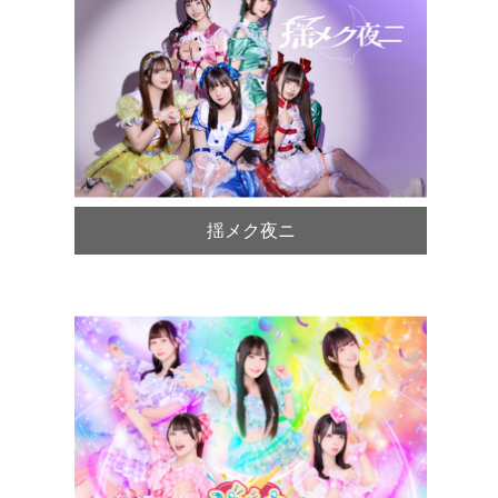
揺メク夜ニ