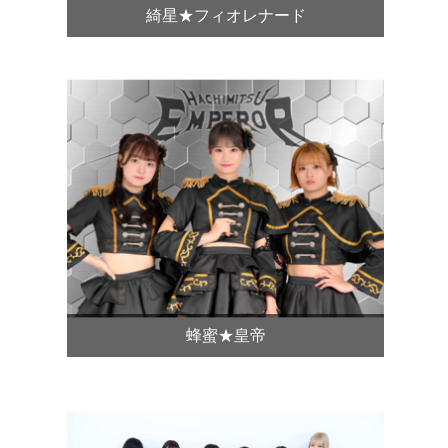
綺星★フィオレナード
蜂蜜★皇帝