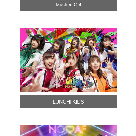
MystericGirl
LUNCHI KIDS