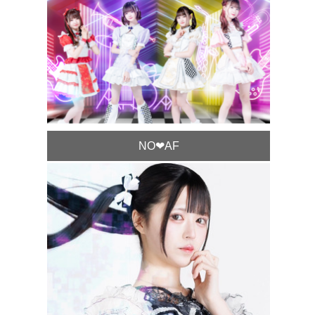
NO❤︎AF