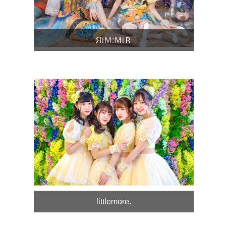
ЯiＭ:ＭiＲ
littlemore.