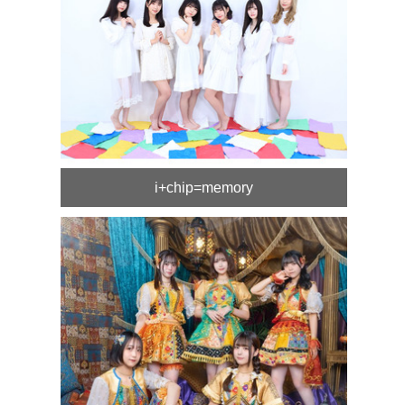
i+chip=memory