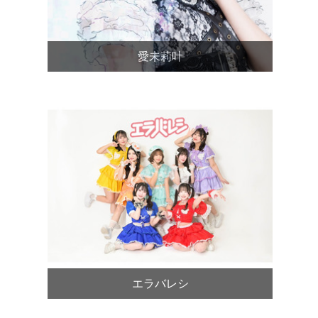
愛未莉叶
エラバレシ