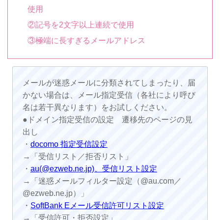
使用
②記号を2文字以上連続で使用
③極端に長すぎるメールアドレス
メールが迷惑メールに分類されてしまったり、届
かない場合は、メール指定受信（各社により呼び
名は若干異なります）をお試しください。
●ドメイン指定受信の設定 遷移先のページの見
出し
・
docomo 指定受信設定
→「受信リスト／拒否リスト」
・
au(@ezweb.ne.jp)、受信リスト設定
→「迷惑メールフィルター設定（@au.com／
@ezweb.ne.jp）」
・
SoftBank Eメール受信許可リスト設定
→「受信許可・拒否設定」